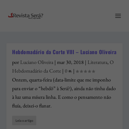
Hebdomadário da Corte VIII – Luciano Oliveira
por
Luciano Oliveira
|
mar 30, 2018
|
Literatura
,
O
Hebdomadário da Corte
|
0
|
Ontem, quarta-feira (data-limite que me imponho
para enviar o “hebdô” à Será?), ainda não tinha dado
à luz uma mísera linha. E como o pensamento não
fluía, deixei-o flanar.
Leia o artigo