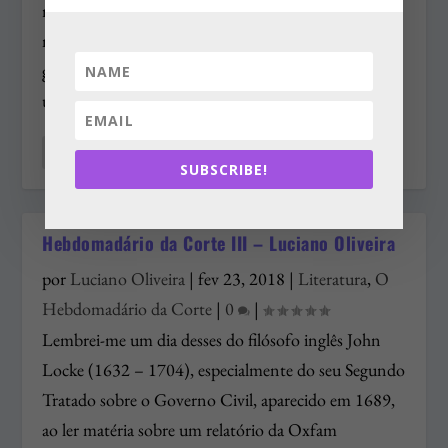
reivindicava para seu Brás Cubas) ainda se lembram,
na semana passada eu comentava com “a pena da
galhofa” (como diria ainda Machado) o envio, para
uma carceragem de São Paulo…
Leia o artigo
SUBSCRIBE!
Hebdomadário da Corte III – Luciano Oliveira
por
Luciano Oliveira
|
fev 23, 2018
|
Literatura
,
O
Hebdomadário da Corte
|
0
|
Lembrei-me um dia desses do filósofo inglês John
Locke (1632 – 1704), especialmente do seu Segundo
Tratado sobre o Governo Civil, aparecido em 1689,
ao ler matéria sobre um relatório da Oxfam