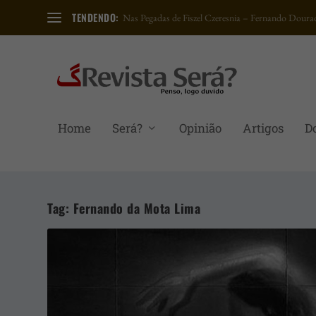
TENDENDO:
Carta a um amigo petista – Elimar Pinheiro do Nas.
Home
Será?
Opinião
Artigos
D
Tag:
Fernando da Mota Lima