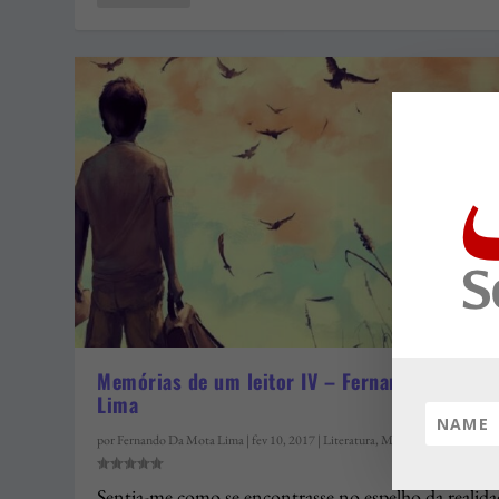
Memórias de um leitor IV – Fernando da Mota
Lima
por
Fernando Da Mota Lima
|
fev 10, 2017
|
Literatura
,
Memórias de um leitor
Sentia-me como se encontrasse no espelho da realid