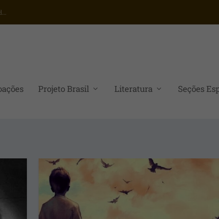
..
oações
Projeto Brasil
Literatura
Seções Esp