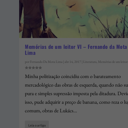
Memórias de um leitor VI – Fernando da Mota
Lima
por
Fernando Da Mota Lima
|
abr 14, 2017
|
Literatura
,
Memórias de um leitor
Minha politização coincidiu com o barateamento
mercadológico das obras de esquerda, quando não su
pura e simples supressão imposta pela ditadura. Devi
isso, pude adquirir a preço de banana, como reza o lu
comum, obras de Lukács…
Leia o artigo