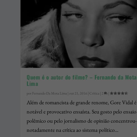
Quem é o autor do filme? – Fernando da Mota
Lima
por
Fernando Da Mota Lima
|
out 21, 2016
|
Crítica
|
2
|
Além de romancista de grande renome, Gore Vidal 
notável e provocativo ensaísta. Seu gosto pelo ensaio
polêmico ou pelo jornalismo de opinião concentrou-
notadamente na crítica ao sistema político…