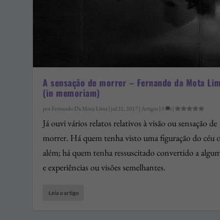
A sensação de morrer – Fernando da Mota Li
(in memoriam)
por
Fernando Da Mota Lima
|
jul 21, 2017
|
Artigos
|
0
|
Já ouvi vários relatos relativos à visão ou sensação de
morrer. Há quem tenha visto uma figuração do céu 
além; há quem tenha ressuscitado convertido a algum
e experiências ou visões semelhantes.
Leia o artigo