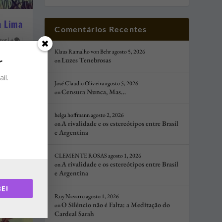
a Lima
Comentários Recentes
tor
|
4
|
Klaus Ramalho von Behr
agosto 5, 2026
r
Luzes Tenebrosas
on
il.
guerra
José Claudio Oliv eira
agosto 5, 2026
Censura Nunca, Mas…
on
 um
helga hoffmann
agosto 2, 2026
A rivalidade e os estereótipos entre Brasil
on
e Argentina
CLEMENTE ROSAS
agosto 1, 2026
A rivalidade e os estereótipos entre Brasil
on
e Argentina
E!
Ruy Navarro
agosto 1, 2026
O Silêncio não é Falta: a Meditação do
on
Cardeal Sarah