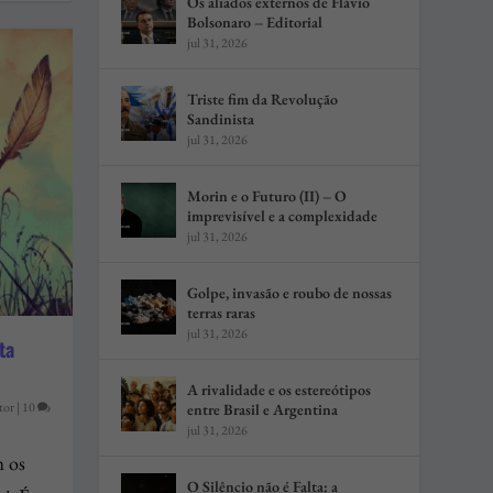
Os aliados externos de Flávio
Bolsonaro – Editorial
jul 31, 2026
Triste fim da Revolução
Sandinista
jul 31, 2026
Morin e o Futuro (II) – O
imprevisível e a complexidade
jul 31, 2026
Golpe, invasão e roubo de nossas
terras raras
jul 31, 2026
ta
A rivalidade e os estereótipos
tor
|
10
entre Brasil e Argentina
jul 31, 2026
m os
O Silêncio não é Falta: a