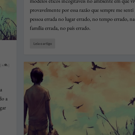
modelos éticos incogitáveis no ambiente em que viv
provavelmente por essa razão que sempre me senti 
pessoa errada no lugar errado, no tempo errado, na
família errada, no país errado.
Leia o artigo
|
4
|
a
do a
gar