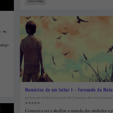
Leia o artigo
|
7
|
alanço
Memórias de um leitor I – Fernando da Mota
por
Fernando Da Mota Lima
|
jan 6, 2017
|
Literatura
,
Memórias de um leito
Comecei a ver e decifrar o mundo dos símbolos a p