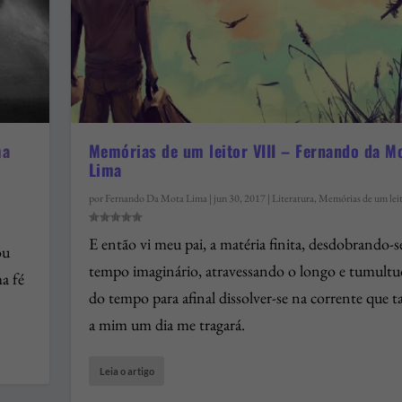
ma
Memórias de um leitor VIII – Fernando da M
Lima
por
Fernando Da Mota Lima
|
jun 30, 2017
|
Literatura
,
Memórias de um lei
E então vi meu pai, a matéria finita, desdobrando-s
ou
tempo imaginário, atravessando o longo e tumultu
a fé
do tempo para afinal dissolver-se na corrente que
a mim um dia me tragará.
Leia o artigo