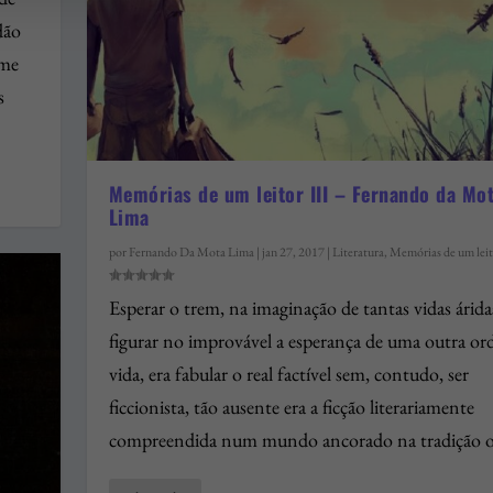
dão
 me
s
Memórias de um leitor III – Fernando da Mo
Lima
por
Fernando Da Mota Lima
|
jan 27, 2017
|
Literatura
,
Memórias de um leit
Esperar o trem, na imaginação de tantas vidas áridas
figurar no improvável a esperança de uma outra o
vida, era fabular o real factível sem, contudo, ser
ficcionista, tão ausente era a ficção literariamente
compreendida num mundo ancorado na tradição o