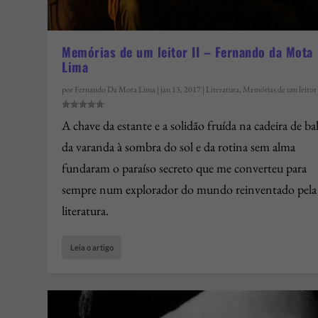
Memórias de um leitor II – Fernando da Mota
Lima
por
Fernando Da Mota Lima
|
jan 13, 2017
|
Literatura
,
Memórias de um leitor
A chave da estante e a solidão fruída na cadeira de b
da varanda à sombra do sol e da rotina sem alma
fundaram o paraíso secreto que me converteu para
sempre num explorador do mundo reinventado pela
literatura.
Leia o artigo