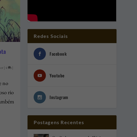
Redes Sociais
ota
Facebook
tor
|
4
|
Youtube
e no
oso rio
Instagram
 também
Postagens Recentes