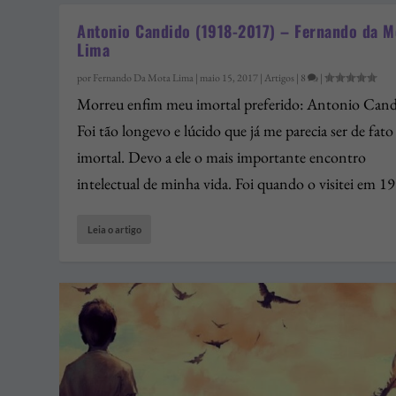
Antonio Candido (1918-2017) – Fernando da M
Lima
por
Fernando Da Mota Lima
|
maio 15, 2017
|
Artigos
|
8
|
Morreu enfim meu imortal preferido: Antonio Cand
Foi tão longevo e lúcido que já me parecia ser de fato
imortal. Devo a ele o mais importante encontro
intelectual de minha vida. Foi quando o visitei em 1
Leia o artigo