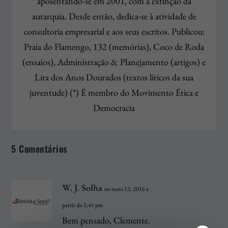
aposentando-se em 2001, com a extinção da
autarquia. Desde então, dedica-se à atividade de
consultoria empresarial e aos seus escritos. Publicou:
Praia do Flamengo, 132 (memórias), Coco de Roda
(ensaios), Administração & Planejamento (artigos) e
Lira dos Anos Dourados (textos líricos da sua
juventude) (*) É membro do Movimento Ética e
Democracia
5 Comentários
W. J. Solha
no maio 13, 2016 a
partir do 2:41 pm
Bem pensado, Clemente.