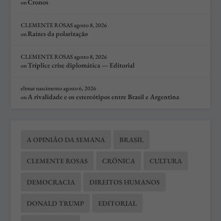
Cronos
on
CLEMENTE ROSAS
agosto 8, 2026
Raízes da polarização
on
CLEMENTE ROSAS
agosto 8, 2026
Tríplice crise diplomática — Editorial
on
elimar nascimento
agosto 6, 2026
A rivalidade e os estereótipos entre Brasil e Argentina
on
A OPINIÃO DA SEMANA
BRASIL
CLEMENTE ROSAS
CRÔNICA
CULTURA
DEMOCRACIA
DIREITOS HUMANOS
DONALD TRUMP
EDITORIAL