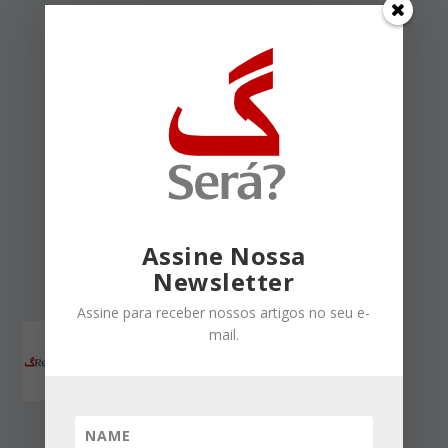
Essa questão sempre me
leva de volta ao velho
Aristóteles, para quem a
estabilidade de um governo
residiria, sempre, na
manutenção de uma
enorme classe média. E a
sua epígrafe é genial.
Assine Nossa
Responder
Newsletter
Assine para receber nossos artigos no seu e-
Helga Hoffmann
mail.
no maio 13,
2016 a partir do 6:52 pm
Uma reflexão interessante,
por quem tem boas