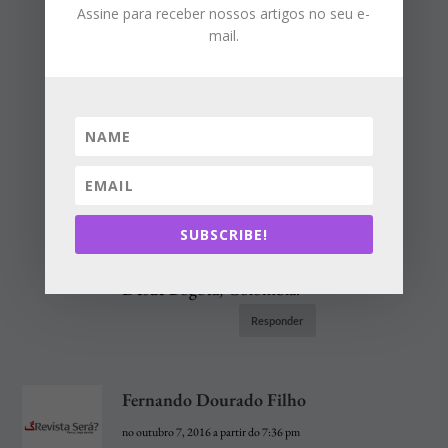
Assine para receber nossos artigos no seu e-
Lisboa e Porto, sem
mail.
esquecer que a Chiado,
provavelmente, vai
transformar em e-book para
vender em plataformas
como a Amazon.
Um forte abraço
SUBSCRIBE!
Desde Bogotá, Colômbia.
Responder
Fernando Dourado Filho
no outubro 7, 2016 a partir do 7:36 pm