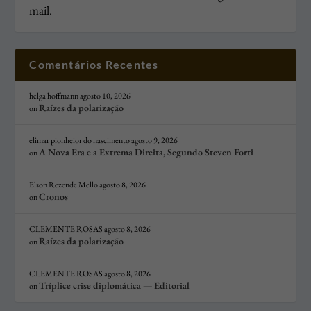
mail.
Comentários Recentes
helga hoffmann
agosto 10, 2026
Raízes da polarização
on
elimar pionheior do nascimento
agosto 9, 2026
A Nova Era e a Extrema Direita, Segundo Steven Forti
on
Elson Rezende Mello
agosto 8, 2026
Cronos
on
CLEMENTE ROSAS
agosto 8, 2026
Raízes da polarização
on
CLEMENTE ROSAS
agosto 8, 2026
Tríplice crise diplomática — Editorial
on