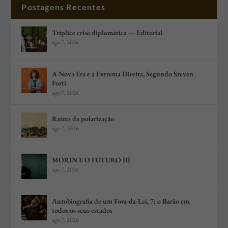
Postagens Recentes
Tríplice crise diplomática — Editorial
ago 7, 2026
A Nova Era e a Extrema Direita, Segundo Steven
Forti
ago 7, 2026
Raízes da polarização
ago 7, 2026
MORIN E O FUTURO III
ago 7, 2026
Autobiografia de um Fora-da-Lei, 7: o Barão em
todos os seus estados
ago 7, 2026