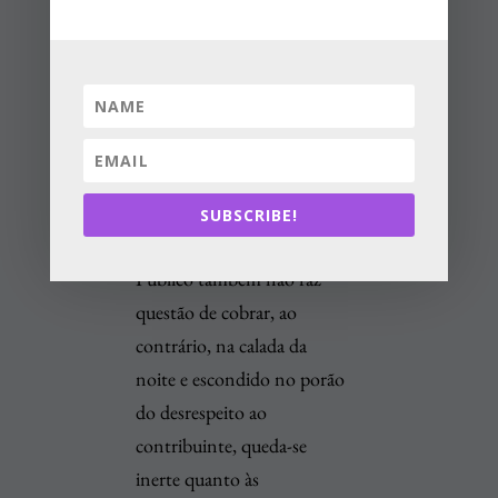
nenhuma providência
judicial para recuperar esse
astronômico crédito.
Demais disso, existe, ainda,
o também astronômico
débito das empresas
públicas e de economia
SUBSCRIBE!
mista, o qual o Poder
Público também não faz
questão de cobrar, ao
contrário, na calada da
noite e escondido no porão
do desrespeito ao
contribuinte, queda-se
inerte quanto às