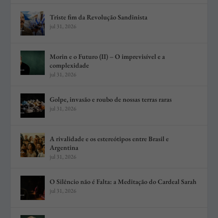
Triste fim da Revolução Sandinista
jul 31, 2026
Morin e o Futuro (II) – O imprevisível e a
complexidade
jul 31, 2026
Golpe, invasão e roubo de nossas terras raras
jul 31, 2026
A rivalidade e os estereótipos entre Brasil e
Argentina
jul 31, 2026
O Silêncio não é Falta: a Meditação do Cardeal Sarah
jul 31, 2026