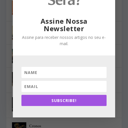
A Nova Era e a Extrema Direita, Segundo Steven
Forti
ago 7, 2026
Assine Nossa
Newsletter
Raízes da polarização
ago 7, 2026
Assine para receber nossos artigos no seu e-
mail.
MORIN E O FUTURO III
ago 7, 2026
Autobiografia de um Fora-da-Lei, 7: o Barão em
todos os seus estados
ago 7, 2026
SUBSCRIBE!
A desmonetização e demonização do presidente da
FIFA
ago 7, 2026
Cronos