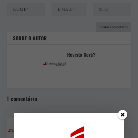
SOBRE O AUTOR
Revista Será?
1 comentário
jorge zaverucha
no maio 7, 2021
a partir do 8:06 pm