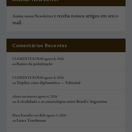
e receba nossos artigos em seu e-
Assine nossa Newsletter
mail.
Comentários Recentes
CLEMENTE ROSAS
agosto 8, 2026
Raízes da polarização
on
CLEMENTE ROSAS
agosto 8, 2026
Tríplice crise diplomática — Editorial
on
elimar nascimento
agosto 6, 2026
A rivalidade e os estereótipos entre Brasil e Argentina
on
Klaus Ramalho von Behr
agosto 5, 2026
Luzes Tenebrosas
on