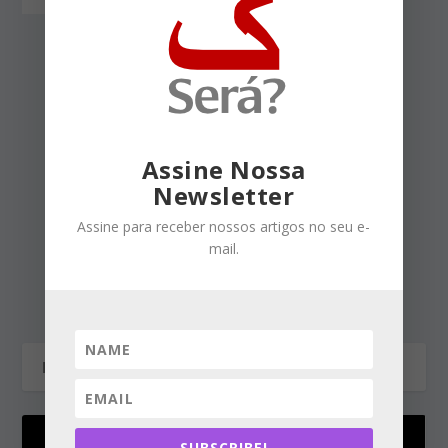
A LSN foi usada por todos
os presidentes pós-1985. E
o STF, recentemente,
mandou prender o
deputado Daniel Silveira
fazendo uso da LSN.
Assine Nossa
Newsletter
Responder
Assine para receber nossos artigos no seu e-
mail.
SUBSCRIBE!