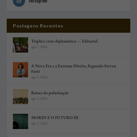
Instagram
Postagens Recentes
Tríplice crise diplomática — Editorial
ago 7, 2026
A Nova Era e a Extrema Direita, Segundo Steven
Forti
ago 7, 2026
Raízes da polarização
ago 7, 2026
MORIN E O FUTURO III
ago 7, 2026