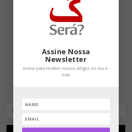
mais popular deste governo.
Só por isso Mandetta está
com X na testa de
“marcado pra morrer”, na
expressão usada pelo Merval
Assine Nossa
Pereira. #FicaMandetta
Newsletter
Responder
Assine para receber nossos artigos no seu e-
mail.