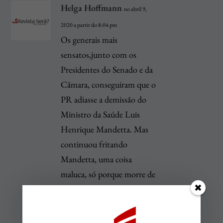
Helga Hoffmann
no abril 9,
2020 a partir do 8:04 pm
Os generais mais
sensatos,junto com os
Presidentes do Senado e da
Câmara, conseguiram que o
PR adiasse a demissão do
Ministro da Saúde Luis
Henrique Mandetta. Mas
continuou fritando
Mandetta, uma coisa
maluca, só porque morre de
ciúmes, o psicopata, ao ver
– coisas da vida – que
Mandetta é hoje o homem