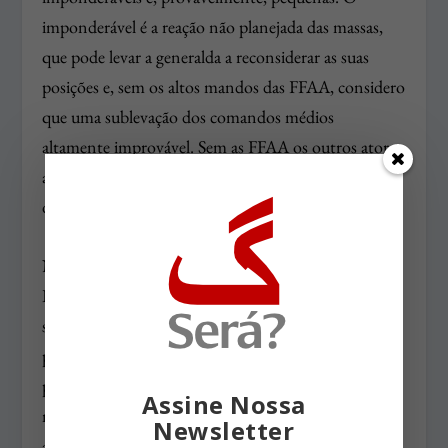
imponderável é a reação não planejada das massas,
que pode levar a generalda a reconsiderar as suas
posições e, sem os altos mandos das FFAA, considero
que uma sublevação dos comandos médios
altamente improvável. Sem as FFAA os outros atores
armados, polícias e milícias, tenderão a se encolher,
depois de algum estrago localizado.
Não temos condições de impedir a tentativa de
Bolsonaro, mas podemos limitar suas chances de
sucesso. Em primeiro lugar, as direções políticas dos
partidos da frente por Lula têm que admitir esta
possibilidade de golpe e começar a denunciá-la. Já,
Assine Nossa
não depois das eleições. A segunda frente para inibir
Newsletter
a pressão dos generais seria uma declaração de todos