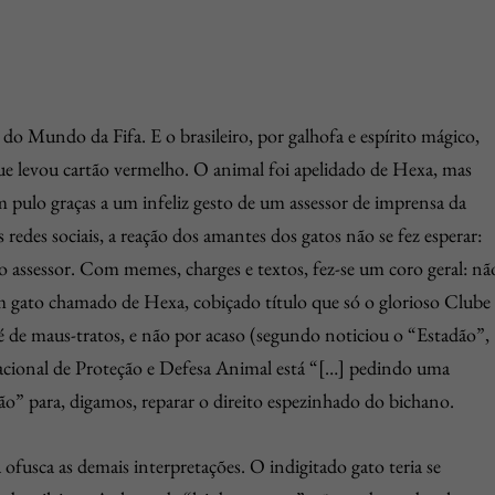
o Mundo da Fifa. E o brasileiro, por galhofa e espírito mágico,
 que levou cartão vermelho. O animal foi apelidado de Hexa, mas
m pulo graças a um infeliz gesto de um assessor de imprensa da
redes sociais, a reação dos amantes dos gatos não se fez esperar:
o assessor. Com memes, charges e textos, fez-se um coro geral: nã
m gato chamado de Hexa, cobiçado título que só o glorioso Clube
 de maus-tratos, e não por acaso (segundo noticiou o “Estadão”,
onal de Proteção e Defesa Animal está “[…] pedindo uma
o” para, digamos, reparar o direito espezinhado do bichano.
ofusca as demais interpretações. O indigitado gato teria se