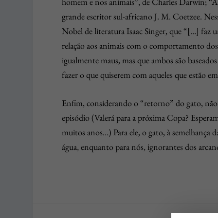
homem e nos animais”, de Charles Darwin; “A E
grande escritor sul-africano J. M. Coetzee. Ne
Nobel de literatura Isaac Singer, que “[…] 
relação aos animais com o comportamento dos n
igualmente maus, mas que ambos são baseados 
fazer o que quiserem com aqueles que estão em
Enfim, considerando o “retorno” do gato, não
episódio (Valerá para a próxima Copa? Espera
muitos anos…) Para ele, o gato, à semelhança d
água, enquanto para nós, ignorantes dos arcanos