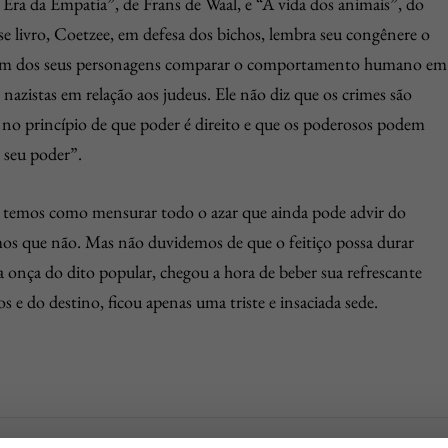
ra da Empatia”, de Frans de Waal, e “A vida dos animais”, do
sse livro, Coetzee, em defesa dos bichos, lembra seu congênere o
faz um dos seus personagens comparar o comportamento humano em
azistas em relação aos judeus. Ele não diz que os crimes são
no princípio de que poder é direito e que os poderosos podem
 seu poder”.
 temos como mensurar todo o azar que ainda pode advir do
mos que não. Mas não duvidemos de que o feitiço possa durar
a onça do dito popular, chegou a hora de beber sua refrescante
 e do destino, ficou apenas uma triste e insaciada sede.