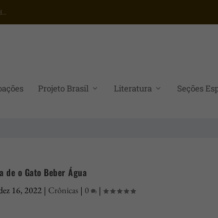
...
oações
Projeto Brasil
Literatura
Seções Esp
a de o Gato Beber Água
dez 16, 2022
|
Crônicas
|
0
|