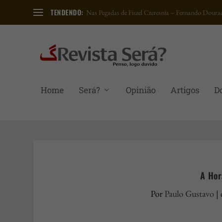
TENDENDO:
Nas Pegadas de Fiszel Czeresnia – Fernando Dourad
Home
Será?
Opinião
Artigos
D
A Hor
Por
Paulo Gustavo
|