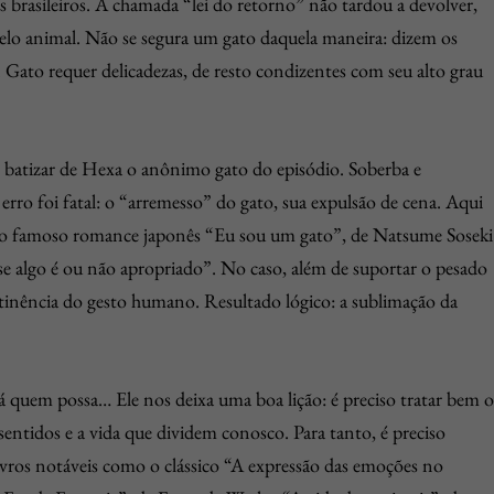
 brasileiros. A chamada “lei do retorno” não tardou a devolver,
pelo animal. Não se segura um gato daquela maneira: dizem os
a. Gato requer delicadezas, de resto condizentes com seu alto grau
m batizar de Hexa o anônimo gato do episódio. Soberba e
ro foi fatal: o “arremesso” do gato, sua expulsão de cena. Aqui
do famoso romance japonês “Eu sou um gato”, de Natsume Soseki
e algo é ou não apropriado”. No caso, além de suportar o pesado
tinência do gesto humano. Resultado lógico: a sublimação da
 quem possa… Ele nos deixa uma boa lição: é preciso tratar bem o
 sentidos e a vida que dividem conosco. Para tanto, é preciso
vros notáveis como o clássico “A expressão das emoções no