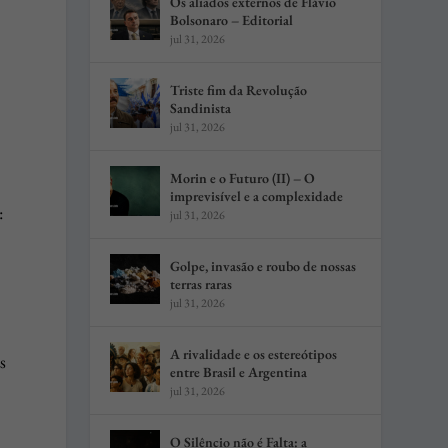
Os aliados externos de Flávio
Bolsonaro – Editorial
jul 31, 2026
Triste fim da Revolução
Sandinista
jul 31, 2026
Morin e o Futuro (II) – O
imprevisível e a complexidade
:
jul 31, 2026
Golpe, invasão e roubo de nossas
terras raras
jul 31, 2026
A rivalidade e os estereótipos
s
entre Brasil e Argentina
jul 31, 2026
O Silêncio não é Falta: a