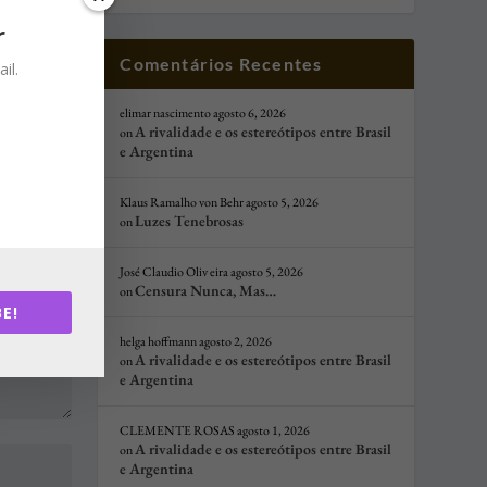
r
Comentários Recentes
il.
elimar nascimento
agosto 6, 2026
A rivalidade e os estereótipos entre Brasil
on
e Argentina
Klaus Ramalho von Behr
agosto 5, 2026
Luzes Tenebrosas
on
José Claudio Oliv eira
agosto 5, 2026
Censura Nunca, Mas…
on
E!
helga hoffmann
agosto 2, 2026
A rivalidade e os estereótipos entre Brasil
on
e Argentina
CLEMENTE ROSAS
agosto 1, 2026
A rivalidade e os estereótipos entre Brasil
on
e Argentina