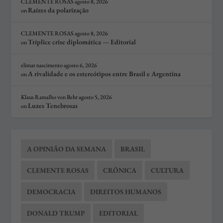
CLEMENTE ROSAS
agosto 8, 2026
Raízes da polarização
on
CLEMENTE ROSAS
agosto 8, 2026
Tríplice crise diplomática — Editorial
on
elimar nascimento
agosto 6, 2026
A rivalidade e os estereótipos entre Brasil e Argentina
on
Klaus Ramalho von Behr
agosto 5, 2026
Luzes Tenebrosas
on
A OPINIÃO DA SEMANA
BRASIL
CLEMENTE ROSAS
CRÔNICA
CULTURA
DEMOCRACIA
DIREITOS HUMANOS
DONALD TRUMP
EDITORIAL