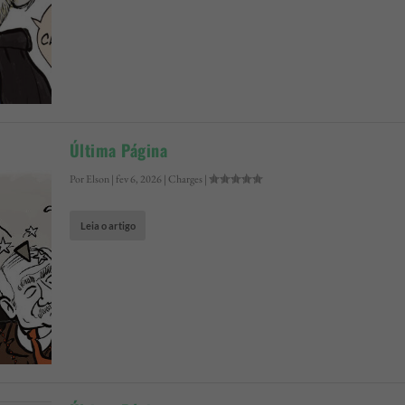
Última Página
Por
Elson
|
fev 6, 2026
|
Charges
|
Leia o artigo