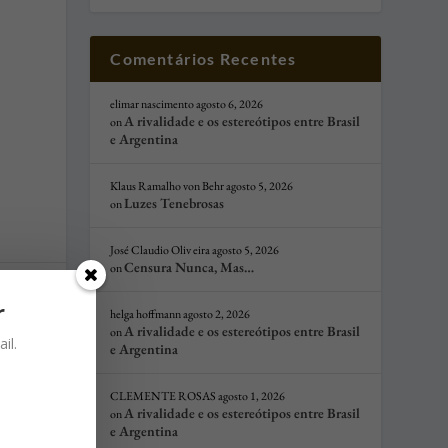
Comentários Recentes
elimar nascimento
agosto 6, 2026
A rivalidade e os estereótipos entre Brasil
on
e Argentina
Klaus Ramalho von Behr
agosto 5, 2026
Luzes Tenebrosas
on
José Claudio Oliv eira
agosto 5, 2026
Censura Nunca, Mas…
on
r
helga hoffmann
agosto 2, 2026
A rivalidade e os estereótipos entre Brasil
on
il.
e Argentina
CLEMENTE ROSAS
agosto 1, 2026
A rivalidade e os estereótipos entre Brasil
on
e Argentina