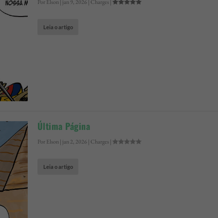
Por
Elson
|
jan 9, 2026
|
Charges
|
Leia o artigo
Última Página
Por
Elson
|
jan 2, 2026
|
Charges
|
Leia o artigo