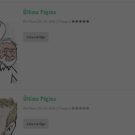
Última Página
Por
Elson
|
fev 20, 2026
|
Charges
|
Leia o artigo
Última Página
Por
Elson
|
fev 13, 2026
|
Charges
|
Leia o artigo