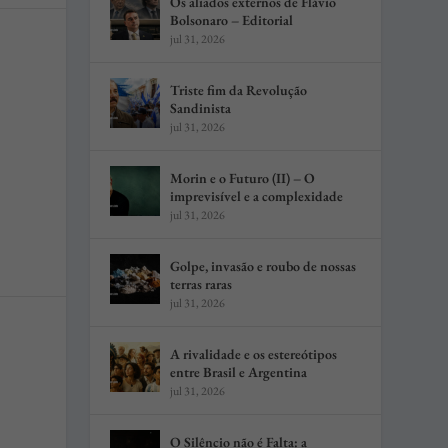
Os aliados externos de Flávio
Bolsonaro – Editorial
jul 31, 2026
Triste fim da Revolução
Sandinista
jul 31, 2026
Morin e o Futuro (II) – O
imprevisível e a complexidade
jul 31, 2026
Golpe, invasão e roubo de nossas
terras raras
jul 31, 2026
A rivalidade e os estereótipos
entre Brasil e Argentina
jul 31, 2026
O Silêncio não é Falta: a