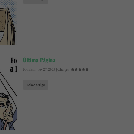
Última Página
Por
Elson
|
fev 27, 2026
|
Charges
|
Leia o artigo