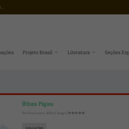
..
oações
Projeto Brasil
Literatura
Seções Esp
Última Página
Por
Elson
|
mar 6, 2026
|
Charges
|
Leia o artigo