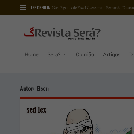
TENDENDO:
Carta a um amigo petista – Elimar Pinheiro do Nas.
Home
Será?
Opinião
Artigos
D
Autor:
Elson