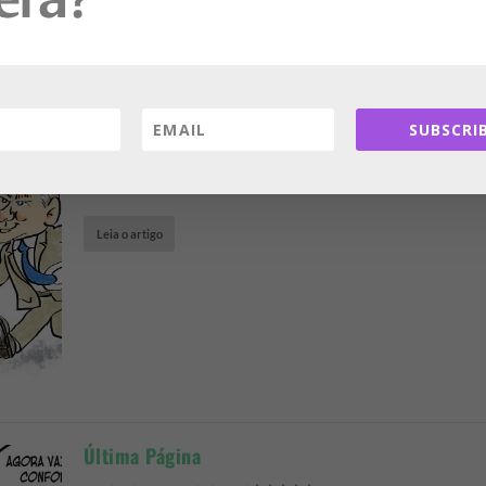
SUBSCRIB
Última Página
Por
Elson
|
jan 16, 2026
|
Charges
|
Leia o artigo
Última Página