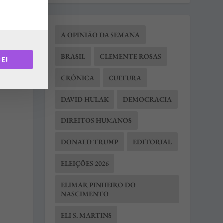
A OPINIÃO DA SEMANA
BRASIL
CLEMENTE ROSAS
E!
CRÔNICA
CULTURA
DAVID HULAK
DEMOCRACIA
DIREITOS HUMANOS
DONALD TRUMP
EDITORIAL
ELEIÇÕES 2026
ELIMAR PINHEIRO DO
NASCIMENTO
ELI S. MARTINS