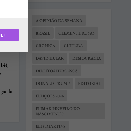
A OPINIÃO DA SEMANA
BRASIL
CLEMENTE ROSAS
E!
CRÔNICA
CULTURA
DAVID HULAK
DEMOCRACIA
14),
DIREITOS HUMANOS
o
DONALD TRUMP
EDITORIAL
gia da
ELEIÇÕES 2026
ELIMAR PINHEIRO DO
NASCIMENTO
ELI S. MARTINS