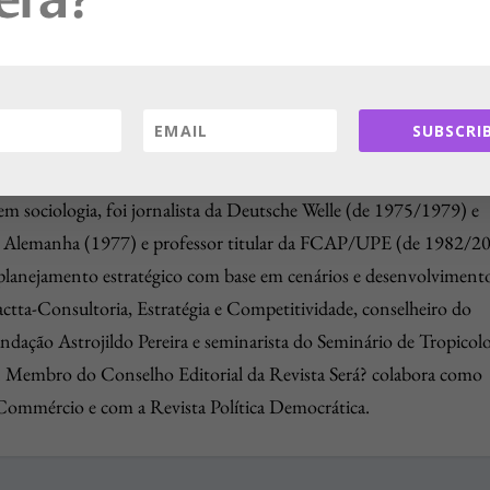
SUBSCRIB
 sociologia, foi jornalista da Deutsche Welle (de 1975/1979) e
a Alemanha (1977) e professor titular da FCAP/UPE (de 1982/20
planejamento estratégico com base em cenários e desenvolviment
 Factta-Consultoria, Estratégia e Competitividade, conselheiro do
dação Astrojildo Pereira e seminarista do Seminário de Tropicolo
Membro do Conselho Editorial da Revista Será? colabora como
 Commércio e com a Revista Política Democrática.