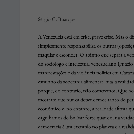
Sérgio C. Buarque
A Venezuela está em crise, grave crise. Mas o d
simplesmente responsabiliza os outros (oposiç
maquiar e esconder. O abismo que separa a ver
do sociólogo e intelectual venezuelano Ignaci
manifestações e da violência política em Cara
caminho da soberania alimentar, mas a realida
porque, do contrário, não comeremos. Que houv
mostram que nunca dependemos tanto do pet
econômico e, no entanto, a realidade afirma q
orgulhamos do bolívar forte quando, na verdad
democracia é um exemplo no planeta e a realid