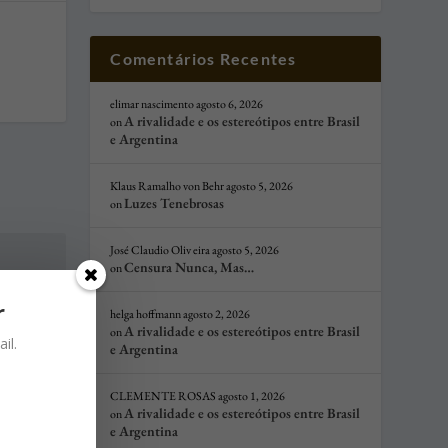
Comentários Recentes
elimar nascimento
agosto 6, 2026
A rivalidade e os estereótipos entre Brasil
on
e Argentina
Klaus Ramalho von Behr
agosto 5, 2026
Luzes Tenebrosas
on
José Claudio Oliv eira
agosto 5, 2026
Censura Nunca, Mas…
on
r
helga hoffmann
agosto 2, 2026
A rivalidade e os estereótipos entre Brasil
on
il.
e Argentina
CLEMENTE ROSAS
agosto 1, 2026
A rivalidade e os estereótipos entre Brasil
on
e Argentina