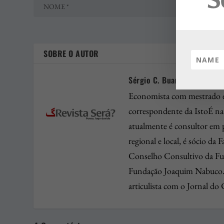
SOBRE O AUTOR
Sérgio C. Buarque
Economista com mestrado em
correspondente da IstoÉ n
atualmente é consultor em 
regional e local, é sócio da
Conselho Consultivo da Fun
Fundação Joaquim Nabuco. 
articulista com o Jornal do