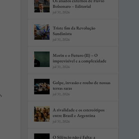
Os aliados externos de Flávio
Bolsonaro – Editorial
jul 31, 2026
Triste fim da Revolução
Sandinista
jul 31, 2026
Morin e o Futuro (II) – O
imprevisível e a complexidade
jul 31, 2026
Golpe, invasão e roubo de nossas
terras raras
,
jul 31, 2026
A rivalidade e os estereótipos
entre Brasil e Argentina
jul 31, 2026
O Silêncio não é Falta: a