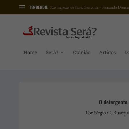
TENDENDO:
Nas Pegadas de Fiszel Czeresnia – Fernando Dourad
Home
Será?
Opinião
Artigos
D
O detergente 
Por
Sérgio C. Buarqu