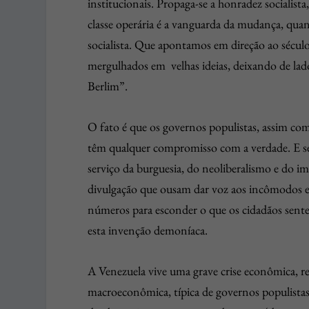
institucionais. Propaga-se a honradez socialist
classe operária é a vanguarda da mudança, qua
socialista. Que apontamos em direção ao sécul
mergulhados em velhas ideias, deixando de lado
Berlim”.
O fato é que os governos populistas, assim com
têm qualquer compromisso com a verdade. E se 
serviço da burguesia, do neoliberalismo e do
divulgação que ousam dar voz aos incômodos e t
números para esconder o que os cidadãos sent
esta invenção demoníaca.
A Venezuela vive uma grave crise econômica, r
macroeconômica, típica de governos populista