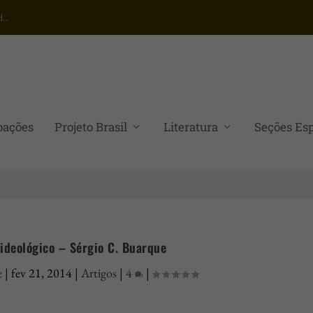
...
oações
Projeto Brasil
Literatura
Seções Esp
ideológico – Sérgio C. Buarque
e
|
fev 21, 2014
|
Artigos
|
4
|