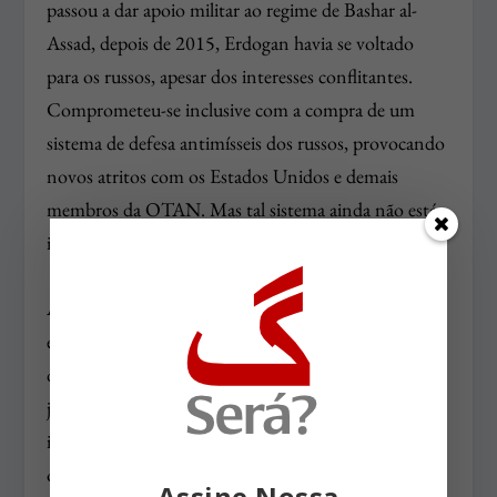
passou a dar apoio militar ao regime de Bashar al-
Assad, depois de 2015, Erdogan havia se voltado
para os russos, apesar dos interesses conflitantes.
Comprometeu-se inclusive com a compra de um
sistema de defesa antimísseis dos russos, provocando
novos atritos com os Estados Unidos e demais
membros da OTAN. Mas tal sistema ainda não está
instalado.
Após o fracasso das negociações de paz em Genebra
em que ainda havia a presença dos Estados Unidos,
durante algum tempo em 2017 e 2018 Erdogan
juntou-se à Rússia e ao Irã na tentativa de
intermediar entre diferentes grupos de governistas e
oposicionistas. Sem resultado. De fato, com o apoio
Assine Nossa