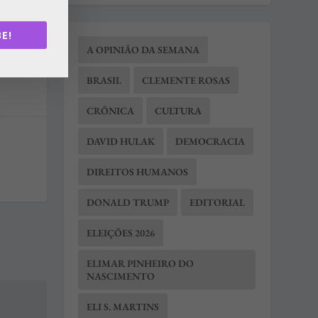
E!
A OPINIÃO DA SEMANA
BRASIL
CLEMENTE ROSAS
CRÔNICA
CULTURA
DAVID HULAK
DEMOCRACIA
DIREITOS HUMANOS
DONALD TRUMP
EDITORIAL
ELEIÇÕES 2026
ELIMAR PINHEIRO DO
NASCIMENTO
ELI S. MARTINS