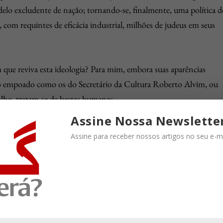
lo excludente de nação; tornando-se, finalmente, uma política d
com requintes de eficácia industrial, milhões de judeus em seus
 que reviva esta ideologia? Para mim, embora suas aparências
lo empoado como os do Secretário da Cultura Roberto Alvim, ou
lho, tratam-se de bestas humanas.
Assine Nossa Newslette
 da humanidade. Fundada na tolerância à diversidade de opiniões,
Assine para receber nossos artigos no seu e-ma
a haja a Lei para conter a pulsão primitiva que reside em cada um
nismo de representação política – o voto universal – por onde, à
s e intolerantes.
 encontra-se hoje encurralada pelo irracionalismo ideológico
t natural das bestas humanas. O desafio é que não temos outro