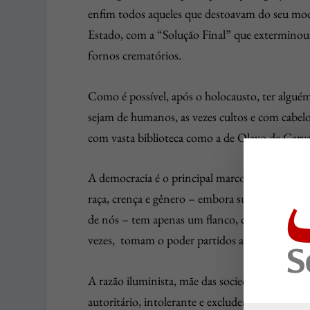
enfim todos aqueles que destoavam do seu mode
Estado, com a “Solução Final” que exterminou, 
fornos crematórios.
Como é possível, após o holocausto, ter alguém
sejam de humanos, as vezes cultos e com cabe
com vasta biblioteca como a de Olavo de Carva
A democracia é o principal marco civilizatório
raça, crença e gênero – embora subjacente a est
de nós – tem apenas um flanco, que é seu meca
vezes, tomam o poder partidos antidemocrático
A razão iluminista, mãe das sociedades abertas,
autoritário, intolerante e excludente – habita