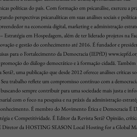
cas políticas do país. Com formação em psicanálise, exerceu a prá
grando perspectivas psicanalíticas em suas análises sociais e política
eendedor na economia digital, marketing e administração estraté
 – Estratégia em Hospedagem, além de ter liderado projetos na Fa
ovação e gestão do conhecimento até 2016. É fundador e preside
quisas para o Fortalecimento da Democracia (IEPfD) www.iepfd.or
à promoção do diálogo democrático e à formação cidadã. Também 
 Será?, uma publicação que desde 2012 oferece análises críticas s
de. Seu trabalho reflete um compromisso contínuo com a democracia
ão, buscando sempre contribuir para uma sociedade mais justa e inf
rial com o foco na pesquisa e na práxis da administração estraté
o conhecimento. É membro do Movimento Ética e Democracia É D
tégia e Competitividade. É Editor da Revista Será? Opinião, crític
as. É Diretor da HOSTING SEASON Local Hosting for a Global M