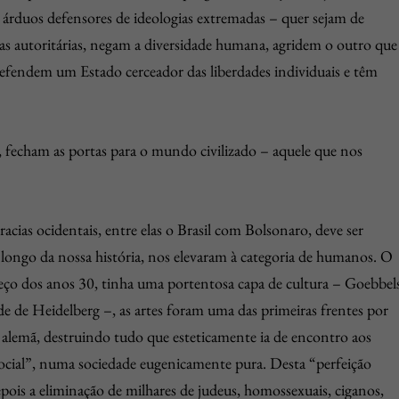
 árduos defensores de ideologias extremadas – quer sejam de
ivas autoritárias, negam a diversidade humana, agridem o outro que
defendem um Estado cerceador das liberdades individuais e têm
s, fecham as portas para o mundo civilizado – aquele que nos
cias ocidentais, entre elas o Brasil com Bolsonaro, deve ser
 longo da nossa história, nos elevaram à categoria de humanos. O
o dos anos 30, tinha uma portentosa capa de cultura – Goebbel
de de Heidelberg –, as artes foram uma das primeiras frentes por
 alemã, destruindo tudo que esteticamente ia de encontro aos
ocial”, numa sociedade eugenicamente pura. Desta “perfeição
epois a eliminação de milhares de judeus, homossexuais, ciganos,