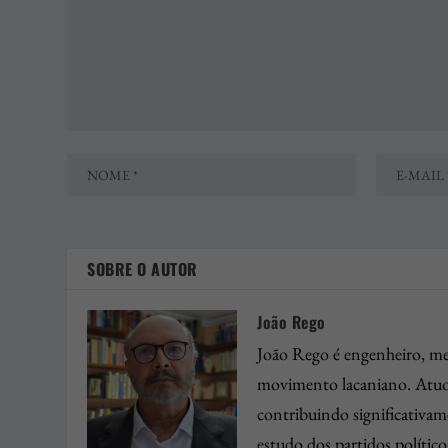
SOBRE O AUTOR
João Rego
João Rego é engenheiro, mes
movimento lacaniano. Atuou
contribuindo significativa
estudo dos partidos polític