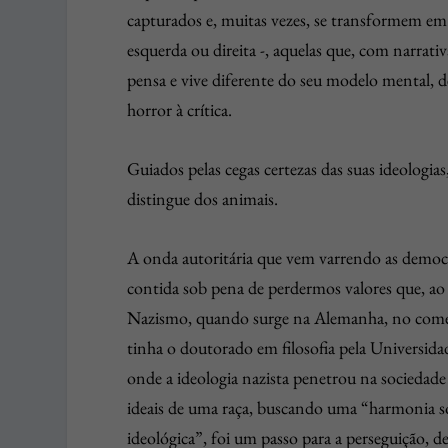
capturados e, muitas vezes, se transformem em
esquerda ou direita -, aquelas que, com narrat
pensa e vive diferente do seu modelo mental, 
horror à crítica.
Guiados pelas cegas certezas das suas ideologia
distingue dos animais.
A onda autoritária que vem varrendo as democra
contida sob pena de perdermos valores que, ao
Nazismo, quando surge na Alemanha, no começ
tinha o doutorado em filosofia pela Universida
onde a ideologia nazista penetrou na sociedade
ideais de uma raça, buscando uma “harmonia s
ideológica”, foi um passo para a perseguição, d