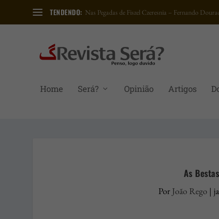
TENDENDO:
Nas Pegadas de Fiszel Czeresnia – Fernando Dourad
Home
Será?
Opinião
Artigos
D
As Bestas
Por
João Rego
|
j