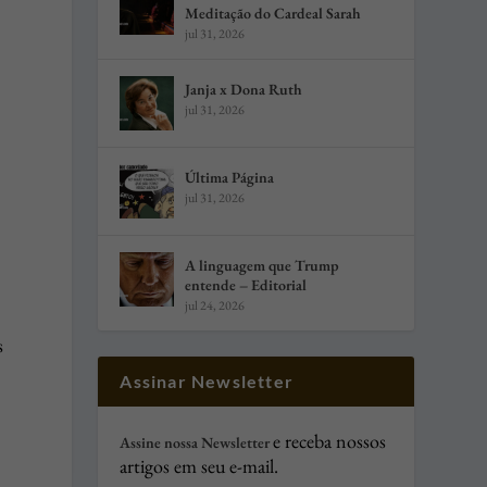
Meditação do Cardeal Sarah
jul 31, 2026
Janja x Dona Ruth
jul 31, 2026
Última Página
jul 31, 2026
A linguagem que Trump
entende – Editorial
jul 24, 2026
s
Assinar Newsletter
e receba nossos
Assine nossa Newsletter
artigos em seu e-mail.