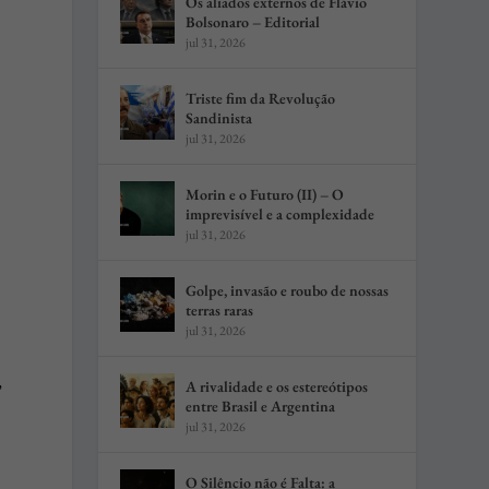
Os aliados externos de Flávio
Bolsonaro – Editorial
jul 31, 2026
Triste fim da Revolução
Sandinista
jul 31, 2026
Morin e o Futuro (II) – O
imprevisível e a complexidade
jul 31, 2026
Golpe, invasão e roubo de nossas
terras raras
jul 31, 2026
,
A rivalidade e os estereótipos
entre Brasil e Argentina
jul 31, 2026
O Silêncio não é Falta: a