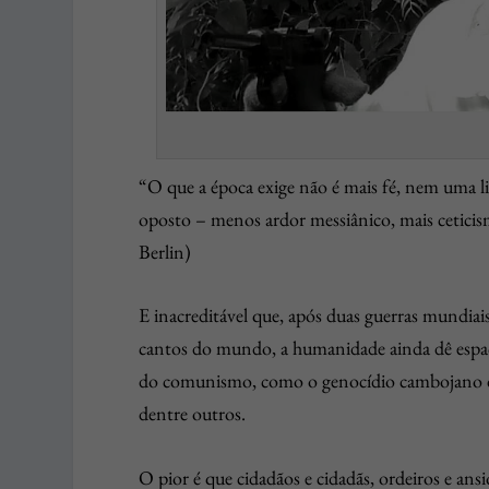
“O que a época exige não é mais fé, nem uma li
oposto – menos ardor messiânico, mais ceticismo
Berlin)
E inacreditável que, após duas guerras mundiai
cantos do mundo, a humanidade ainda dê espaç
do comunismo, como o genocídio cambojano de 
dentre outros.
O pior é que cidadãos e cidadãs, ordeiros e ans