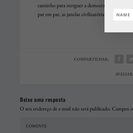
caminho para reerguer a democracia que não s
par em par, as janelas civilizatórias da humanid
COMPARTILHAR:
AVALIAR
Deixe uma resposta
O seu endereço de e-mail não será publicado.
Campos ob