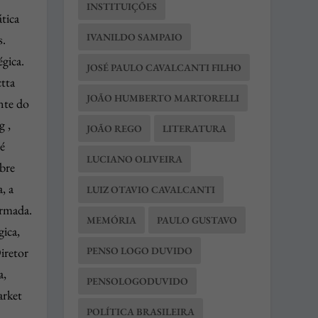
INSTITUIÇÕES
tica
IVANILDO SAMPAIO
s.
gica.
JOSÉ PAULO CAVALCANTI FILHO
ctta
JOÃO HUMBERTO MARTORELLI
nte do
g ,
JOÃO REGO
LITERATURA
é
LUCIANO OLIVEIRA
obre
, a
LUIZ OTAVIO CAVALCANTI
ormada.
MEMÓRIA
PAULO GUSTAVO
gica,
PENSO LOGO DUVIDO
iretor
a,
PENSOLOGODUVIDO
arket
POLÍTICA BRASILEIRA