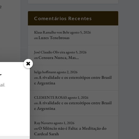
e
Comentários Recentes
Klaus Ramalho von Behr
agosto 5, 2026
Luzes Tenebrosas
on
José Claudio Oliv eira
agosto 5, 2026
Censura Nunca, Mas…
on
helga hoffmann
agosto 2, 2026
r
A rivalidade e os estereótipos entre Brasil
on
e Argentina
il.
s
CLEMENTE ROSAS
agosto 1, 2026
A rivalidade e os estereótipos entre Brasil
on
e Argentina
Ruy Navarro
agosto 1, 2026
O Silêncio não é Falta: a Meditação do
on
Cardeal Sarah