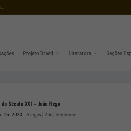
...
oações
Projeto Brasil
Literatura
Seções Esp
 do Século XXI – João Rego
an 24, 2020
|
Artigos
|
2
|