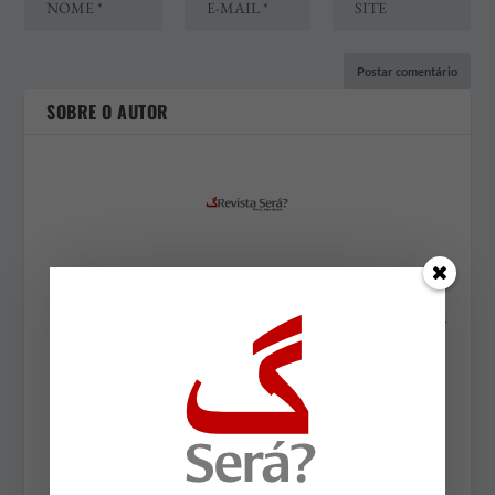
SOBRE O AUTOR
Paulo Gustavo
Paulo Gustavo, recifense (1957), é Mestre em Teoria
da Literatura pela UFPE, sócio-fundador da
Consultexto e membro da Academia Pernambucana
de Letras. Dirigiu por três anos a Editora
Massangana, da Fundação Joaquim Nabuco.
Publicou sete livros de poesia e dois livros de