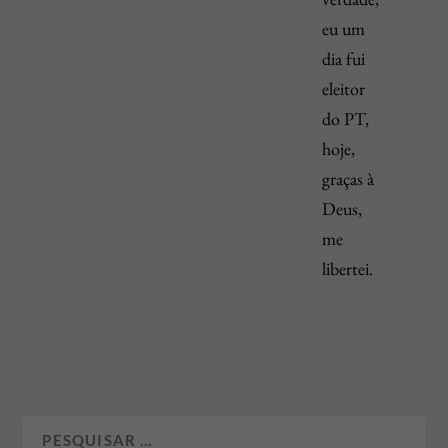
eu um
dia fui
eleitor
do PT,
hoje,
graças à
Deus,
me
libertei.