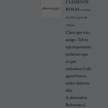
CLEMENTE
ROSAS
no março
18, 2024 a partir do
3:00 pm
Claro que não,
amigo. Talvez
seja importante
esclarecer que
os que
criticamos Lula
agora fomos
todos eleitores
dele.
A alternativa
Bolsonaro é