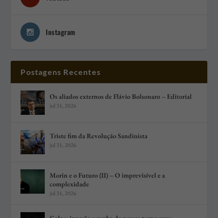
Instagram
Postagens Recentes
Os aliados externos de Flávio Bolsonaro – Editorial
jul 31, 2026
Triste fim da Revolução Sandinista
jul 31, 2026
Morin e o Futuro (II) – O imprevisível e a
complexidade
jul 31, 2026
Golpe, invasão e roubo de nossas terras raras