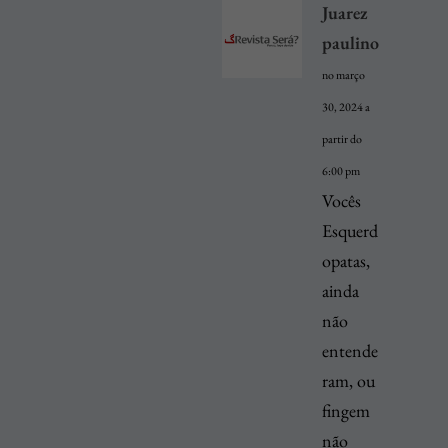
Juarez
paulino
no março
30, 2024 a
partir do
6:00 pm
Vocês
Esquerd
opatas,
ainda
não
entende
ram, ou
fingem
não