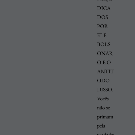
DICA
DOS
POR
ELE.
BOLS
ONAR
O É O
ANTÍT
ODO
DISSO.
Vocês
não se
primam
pela
verdade;