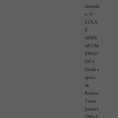
entende
r:- 0
LULA
É
APEN
AS UM
ENGO
DO (
Desde a
época
de
Romeu
Tuma
Junior),
ENGA