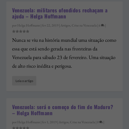
Venezuela: militares ofendidos rechaçam a
ajuda – Helga Hoffmann
por
Helga Hoffmann
|
fev 22, 2019
|
Artigos
,
Crise na Venezuela
|
6
|
Nunca se viu na história mundial uma situação como
essa que está sendo gerada nas fronteiras da
Venezuela para sábado 23 de fevereiro. Uma situação
de alto risco inédita e perigosa.
Leia o artigo
Venezuela: será o começo do fim de Maduro?
– Helga Hoffmann
por
Helga Hoffmann
|
fev 1, 2019
|
Artigos
,
Crise na Venezuela
|
0
|