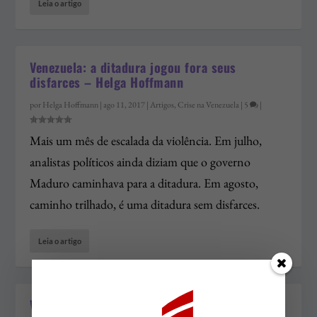
Leia o artigo
Venezuela: a ditadura jogou fora seus
disfarces – Helga Hoffmann
por
Helga Hoffmann
|
ago 11, 2017
|
Artigos
,
Crise na Venezuela
|
5
|
Mais um mês de escalada da violência. Em julho,
analistas políticos ainda diziam que o governo
Maduro caminhava para a ditadura. Em agosto,
caminho trilhado, é uma ditadura sem disfarces.
Leia o artigo
Venezuela: O Estatismo Em Um Estado Falido