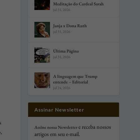
Meditação do Cardeal Sarah
jul 31, 2026
Janja x Dona Ruth
jul 31, 2026
Última Página
jul 31, 2026
A linguagem que Trump
entende – Editorial
jul 24, 2026
Assinar Newsletter
s
e receba nossos
Assine nossa Newsletter
,
artigos em seu e-mail.