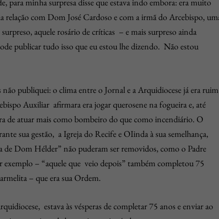
e, para minha surpresa disse que estava indo embora: era muito
 sua relação com Dom José Cardoso e com a irmã do Arcebispo, um
 surpreso, aquele rosário de críticas – e mais surpreso ainda
e publicar tudo isso que eu estou lhe dizendo. Não estou
não publiquei: o clima entre o Jornal e a Arquidiocese já era ruim
bispo Auxiliar afirmara era jogar querosene na fogueira e, até
ora de atuar mais como bombeiro do que como incendiário. O
te sua gestão, a Igreja do Recife e OIinda à sua semelhança,
cola de Dom Hélder” não puderam ser removidos, como o Padre
or exemplo – “aquele que veio depois” também completou 75
armelita – que era sua Ordem.
idiocese, estava às vésperas de completar 75 anos e enviar ao