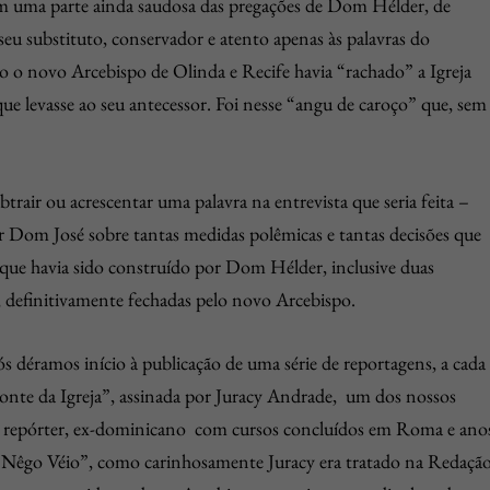
om uma parte ainda saudosa das pregações de Dom Hélder, de
 seu substituto, conservador e atento apenas às palavras do
o novo Arcebispo de Olinda e Recife havia “rachado” a Igreja
que levasse ao seu antecessor. Foi nesse “angu de caroço” que, sem
btrair ou acrescentar uma palavra na entrevista que seria feita –
 Dom José sobre tantas medidas polêmicas e tantas decisões que
ue havia sido construído por Dom Hélder, inclusive duas
e, definitivamente fechadas pelo novo Arcebispo.
déramos início à publicação de uma série de reportagens, a cada
nte da Igreja”, assinada por Juracy Andrade, um dos nossos
nte repórter, ex-dominicano com cursos concluídos em Roma e ano
 “Nêgo Véio”, como carinhosamente Juracy era tratado na Redação