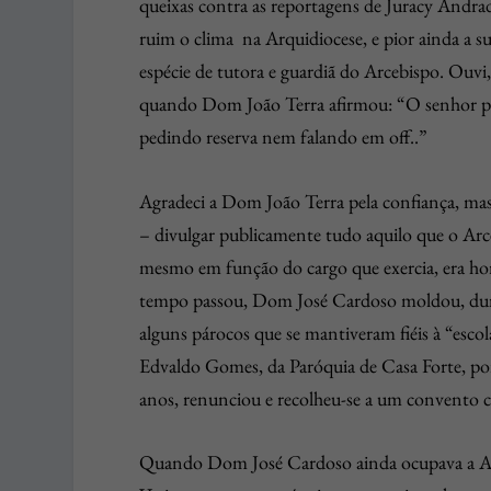
queixas contra as reportagens de Juracy Andrad
ruim o clima na Arquidiocese, e pior ainda a
espécie de tutora e guardiã do Arcebispo. Ouvi,
quando Dom João Terra afirmou: “O senhor pod
pedindo reserva nem falando em off..”
Agradeci a Dom João Terra pela confiança, mas 
– divulgar publicamente tudo aquilo que o Arce
mesmo em função do cargo que exercia, era h
tempo passou, Dom José Cardoso moldou, duran
alguns párocos que se mantiveram fiéis à “es
Edvaldo Gomes, da Paróquia de Casa Forte, p
anos, renunciou e recolheu-se a um convento c
Quando Dom José Cardoso ainda ocupava a Arqu