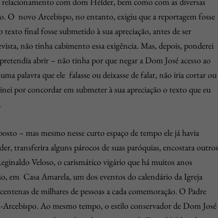
mo relacionamento com dom Hélder, bem como com as diversas
ado. O novo Arcebispo, no entanto, exigiu que a reportagem fosse
 texto final fosse submetido à sua apreciação, antes de ser
evista, não tinha cabimento essa exigência. Mas, depois, ponderei
pretendia abrir – não tinha por que negar a Dom José acesso ao
 uma palavra que ele falasse ou deixasse de falar, não iria cortar ou
minei por concordar em submeter à sua apreciação o texto que eu
.
posto – mas mesmo nesse curto espaço de tempo ele já havia
er, transferira alguns párocos de suas paróquias, encostara outro
ginaldo Veloso, o carismático vigário que há muitos anos
ão, em Casa Amarela, um dos eventos do calendário da Igreja
 centenas de milhares de pessoas a cada comemoração. O Padre
ex-Arcebispo. Ao mesmo tempo, o estilo conservador de Dom José