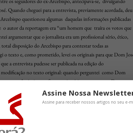
ntre os seguidores do ex-Arcebispo, antecipava-se, divulgando
sé. Quando cheguei para a entrevista, previamente acordada, deu
 Arcebispo questionou algumas daquelas informações publicadas
que o autor da reportagem era “um homem que traíra os votos que
ntei argumentar que o jornalista era um profissional sério, ético,
 total disposição do Arcebispo para contestar todas as
igi o texto e, como prometido, levei os originais para que Dom Jos
 que a entrevista pudesse ser publicada na edição do
 modificação no texto original: quando perguntei como Dom
co para substituir uma figura carismática o quanto era Dom
íblica, pronunciada em Latim, – o que não era minha praia. Na
Assine Nossa Newslette
ubstituir Dom Hélder; eu sou aquele que vem depois” . Feitos os
Assine para receber nossos artigos no seu e-ma
por um lado e indignado por outro: na mesma edição, estava lá, na
oso, mais uma matéria assinada por Juracy Andrade, dentro da
ão houve mais trégua nem diálogo, entre o Jornal do Commercio e 