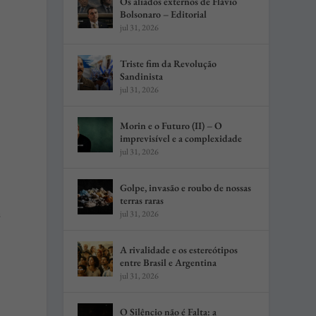
Os aliados externos de Flávio
Bolsonaro – Editorial
jul 31, 2026
Triste fim da Revolução
Sandinista
jul 31, 2026
Morin e o Futuro (II) – O
imprevisível e a complexidade
jul 31, 2026
Golpe, invasão e roubo de nossas
terras raras
s
jul 31, 2026
A rivalidade e os estereótipos
entre Brasil e Argentina
jul 31, 2026
O Silêncio não é Falta: a