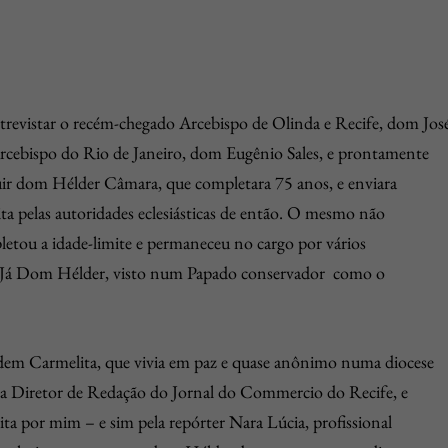
ntrevistar o recém-chegado Arcebispo de Olinda e Recife, dom Jos
rcebispo do Rio de Janeiro, dom Eugênio Sales, e prontamente
uir dom Hélder Câmara, que completara 75 anos, e enviara
ita pelas autoridades eclesiásticas de então. O mesmo não
tou a idade-limite e permaneceu no cargo por vários
”. Já Dom Hélder, visto num Papado conservador como o
dem Carmelita, que vivia em paz e quase anônimo numa diocese
era Diretor de Redação do Jornal do Commercio do Recife, e
feita por mim – e sim pela repórter Nara Lúcia, profissional