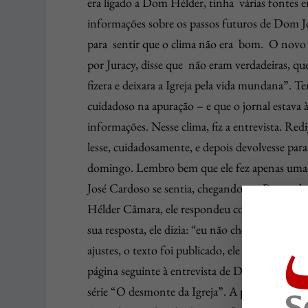
era ligado a Dom Hélder, tinha várias fontes e
informações sobre os passos futuros de Dom Jo
para sentir que o clima não era bom. O novo
por Juracy, disse que não eram verdadeiras, 
fizera e deixara a Igreja pela vida mundana”. Te
cuidadoso na apuração – e que o jornal estava à
informações. Nesse clima, fiz a entrevista. Red
lesse, cuidadosamente, e depois devolvesse para
domingo. Lembro bem que ele fez apenas uma
José Cardoso se sentia, chegando em Pernambu
Hélder Câmara, ele respondeu com uma frase b
sua resposta, ele dizia: “eu não cheguei para s
ajustes, o texto foi publicado, ele ficou feliz 
página seguinte à entrevista de Dom José Card
série “O desmonte da Igreja”. A partir daí, n