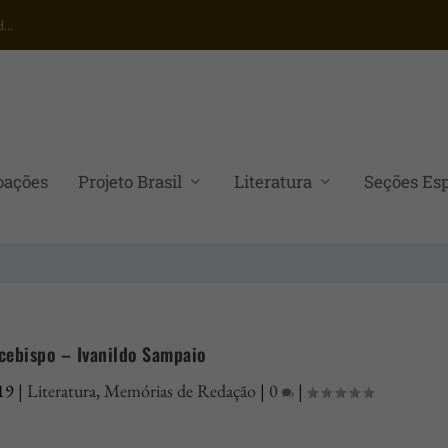
...
oações
Projeto Brasil
Literatura
Seções Esp
cebispo – Ivanildo Sampaio
19
|
Literatura
,
Memórias de Redação
|
0
|