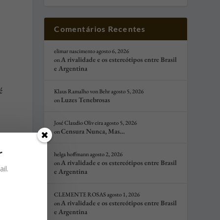
Comentários Recentes
elimar nascimento
agosto 6, 2026
A rivalidade e os estereótipos entre Brasil
on
e Argentina
é
Klaus Ramalho von Behr
agosto 5, 2026
Luzes Tenebrosas
on
José Claudio Oliv eira
agosto 5, 2026
Censura Nunca, Mas…
on
r
helga hoffmann
agosto 2, 2026
A rivalidade e os estereótipos entre Brasil
on
il.
e Argentina
CLEMENTE ROSAS
agosto 1, 2026
A rivalidade e os estereótipos entre Brasil
on
a
e Argentina