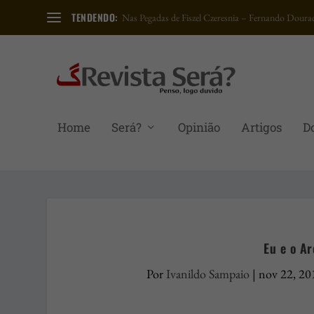
TENDENDO:
Nas Pegadas de Fiszel Czeresnia – Fernando Dourad
Home
Será?
Opinião
Artigos
D
Eu e o Ar
Por
Ivanildo Sampaio
|
nov 22, 20