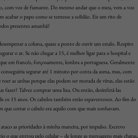
uco, com voz de fumante. Do mesmo andar que o meu, vem a voz
m acabar o papo como se temesse a solidão. Eis um rito de
todos presentes amanhã?
 desempenar a coluna, quase a ponto de ouvir um estalo. Respiro
urar o ar. Se não chegar a 15, é melhor ligar para o hospital e
l que em francês, forçosamente, lembra a portuguesa. Geralmente
 conseguiria segurar até 1 minuto por conta da asma, mas, com
 roer as unhas porque elas podem ser morada de vírus, elas estão
 fazer? Talvez comprar uma lixa. Ou então, desinfetá-las
sde os 15 anos. Os cabelos também estão espaventosos. Ao fim do
 que cortar o cabelo era aquilo com que mais sonhavam.
 ataco as prioridades à minha maneira, por impulso. Escrevo
ejo o que entrou pelo celular – de longe as mensagens mais chatas