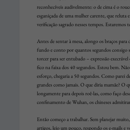
reconhecíveis audivelmente: o de cima é o ro
esganiçada de uma mulher carente, que reluta e
verificação sagrado nesses tempos. Estaremos 
Antes de sentar à mesa, alongo os braços para
fundo e conto por quantos segundos consigo seg
torcer para ser entubado – expressão execráve
fico na faixa dos 40 segundos. Estou bem. Não
esforço, chegaria a 50 segundos. Como parei de
grandes como jamais. O que diria mamãe? O que
longamente para depois roê-las, como faço de
confinamento de Wuhan, os chineses admitiram
Então começo a trabalhar. Sem planejar muito,
artigos, leio um pouco, respondo os e-mails e v