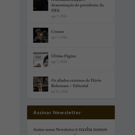
demonização do presidente da
FIFA
ago 7, 2026
Cronos
ago 7, 2026
Última Página
ago 7, 2026
Os aliados externos de Flávio
Bolsonaro – Editorial
jul 31, 2026
Assinar Newsletter
e receba nossos
Assine nossa Newsletter
,