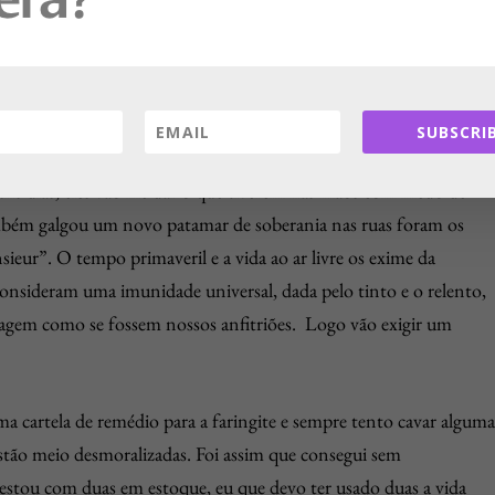
me Birds me pareceu tão palpável.
gozassem de imunidade irrestrita a tudo. Aproximam-
 junto do caixa automático. Com medo de morrer, sempre pode
SUBSCRIB
ssessem: “Você chega perto de um velhote desses e ameaça falar-lhe
ns dias, eles vão lhe dar o que tiverem nas mãos com medo de
mbém galgou um novo patamar de soberania nas ruas foram os
ieur”. O tempo primaveril e a vida ao ar livre os exime da
nsideram uma imunidade universal, dada pelo tinto e o relento,
 agem como se fossem nossos anfitriões. Logo vão exigir um
a cartela de remédio para a faringite e sempre tento cavar algum
estão meio desmoralizadas. Foi assim que consegui sem
tou com duas em estoque, eu que devo ter usado duas a vida