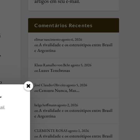
artigos em seu e-mail.
Comentários Recentes
á
elimar nascimento
agosto 6, 2026
A rivalidade e os estereótipos entre Brasil
on
e Argentina
,
Klaus Ramalho von Behr
agosto 5, 2026
Luzes Tenebrosas
on
o
José Claudio Oliv eira
agosto 5, 2026
Censura Nunca, Mas…
on
r
s
helga hoffmann
agosto 2, 2026
il.
A rivalidade e os estereótipos entre Brasil
on
e Argentina
CLEMENTE ROSAS
agosto 1, 2026
A rivalidade e os estereótipos entre Brasil
on
m