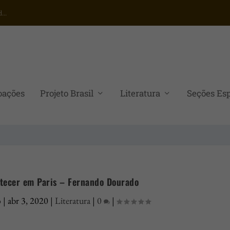
...
oações
Projeto Brasil
Literatura
Seções Esp
tecer em Paris – Fernando Dourado
o
|
abr 3, 2020
|
Literatura
|
0
|