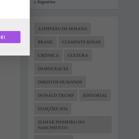
e Argentina
A OPINIÃO DA SEMANA
E!
BRASIL
CLEMENTE ROSAS
CRÔNICA
CULTURA
DEMOCRACIA
DIREITOS HUMANOS
DONALD TRUMP
EDITORIAL
ELEIÇÕES 2026
a
ELIMAR PINHEIRO DO
NASCIMENTO