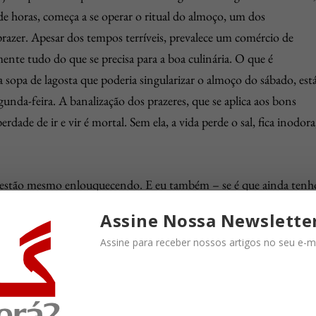
de horas, começa a se operar o ritual do almoço, um dos
razer. Apesar dos tempos terríveis, prevalece um comércio de
ente tudo do que se precisa para a boa culinária. O que é
a sopa de lagosta que poderia singularizar o almoço do sábado, est
gunda-feira. A banalização dos prazeres, que se aplica aos bons
dade de ir e vir é mortal. Sem ela, a vida perde o sal, fica inodora
s estão mesmo enlouquecendo. E eu também – se é que ainda tenh
ações sempre foi caminhar. Mas agora, nem isso posso, salvo
Assine Nossa Newslette
 cumprir. Então preencho um formulário de saída e escapo para a
Assine para receber nossos artigos no seu e-ma
coloco a máscara e as luvas, e me obstino em cumprir a meta dos
o sapo. Nas pracinhas, gralhas e corvos estão cada vez mais
s cabeças sem qualquer cerimônia, esquecendo que nós, os
erigosos do que eles. Não é qualquer pisada firme que espanta u