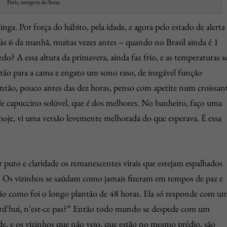
Paris, margens do Sena.
a. Por força do hábito, pela idade, e agora pelo estado de alerta
às 6 da manhã, muitas vezes antes – quando no Brasil ainda é 1
do? A essa altura da primavera, ainda faz frio, e as temperaturas s
ntão para a cama e engato um sono raso, de inegável função
ntão, pouco antes das dez horas, penso com apetite num croissan
e capuccino solúvel, que é dos melhores. No banheiro, faço uma
é hoje, vi uma versão levemente melhorada do que esperava. É essa
.
r puro e claridade os remanescentes virais que estejam espalhados
ra. Os vizinhos se saúdam como jamais fizeram em tempos de paz e
ão como foi o longo plantão de 48 horas. Ela só responde com u
ujourd´hui, n´est-ce pas?” Então todo mundo se despede com um
rde, e os vizinhos que não vejo, que estão no mesmo prédio, são