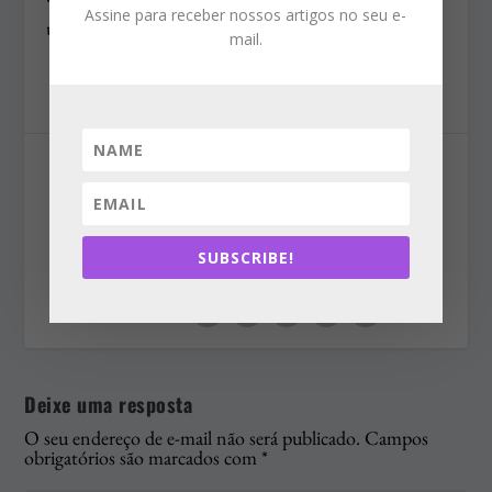
Assine para receber nossos artigos no seu e-
uma moldura democrática.
mail.
COMPARTILHAR:
SUBSCRIBE!
AVALIAR:
Deixe uma resposta
O seu endereço de e-mail não será publicado.
Campos
obrigatórios são marcados com
*