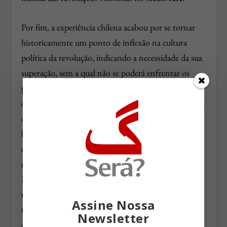
Por fim, a
experiência chilena
acabou por se tornar
historicamente um ponto de inflexão na cultura
política da revolução, indicando a necessidade da sua
superação, sem a qual não se poderá enfrentar os
problemas e impasses da democracia, entendida
como a projeção civilizacional do nosso tempo, capaz
de garantir transformações históricas sem a perda das
liberdades e das individualidades. O fracasso da
experiência chilena
demonstra que o tempo da
revolução é incompatível com o tempo da política.
Enquanto o primeiro é marcado pela urgência da
tomada do poder, o segundo reconhece que as
Assine Nossa
transformações históricas devem ocorrer a partir de
Newsletter
consensos pactuados politicamente no interior de