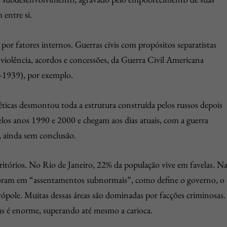
 entre si.
or fatores internos. Guerras civis com propósitos separatistas
violência, acordos e concessões, da Guerra Civil Americana
–1939), por exemplo.
éticas desmontou toda a estrutura construída pelos russos depois
los anos 1990 e 2000 e chegam aos dias atuais, com a guerra
, ainda sem conclusão.
rritórios. No Rio de Janeiro, 22% da população vive em favelas. N
moram em “assentamentos subnormais”, como define o governo, o
pole. Muitas dessas áreas são dominadas por facções criminosas.
as é enorme, superando até mesmo a carioca.