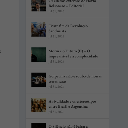
Os aliados externos de Flávio
Bolsonaro – Editorial
jul 31, 2026
Triste fim da Revolução
Sandinista
jul 31, 2026
e
Morin e o Futuro (II) – O
imprevisível e a complexidade
jul 31, 2026
Golpe, invasão e roubo de nossas
terras raras
jul 31, 2026
A rivalidade e os estereótipos
entre Brasil e Argentina
jul 31, 2026
O Silêncio não é Falta: a