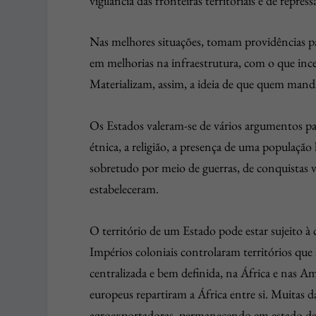
vigilância das fronteiras territoriais e de repres
Nas melhores situações, tomam providências para
em melhorias na infraestrutura, com o que ince
Materializam, assim, a ideia de que quem mand
Os Estados valeram-se de vários argumentos par
étnica, a religião, a presença de uma populaçã
sobretudo por meio de guerras, de conquistas vio
estabeleceram.
O território de um Estado pode estar sujeito à
Impérios coloniais controlaram territórios que
centralizada e bem definida, na África e nas A
europeus repartiram a África entre si. Muitas 
agroexportadoras, permanecendo em estado de