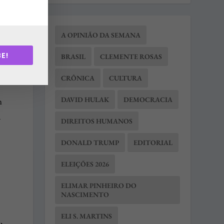
A OPINIÃO DA SEMANA
E!
BRASIL
CLEMENTE ROSAS
CRÔNICA
CULTURA
DAVID HULAK
DEMOCRACIA
m
a
DIREITOS HUMANOS
DONALD TRUMP
EDITORIAL
ELEIÇÕES 2026
ELIMAR PINHEIRO DO
NASCIMENTO
ELI S. MARTINS
,