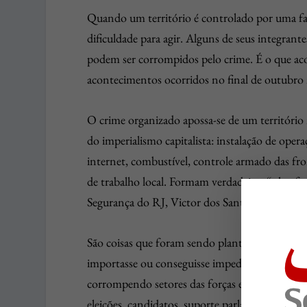
Quando um território é controlado por uma fac
dificuldade para agir. Alguns de seus integran
podem ser corrompidos pelo crime. É o que aco
acontecimentos ocorridos no final de outubro
O crime organizado apossa-se de um território
do imperialismo capitalista: instalação de operaç
internet, combustível, controle armado das fro
de trabalho local. Formam verdadeiras “platafor
Segurança do RJ, Victor dos Santos.
São coisas que foram sendo plantadas lentament
importasse ou conseguisse impedir. Com o dinh
corrompendo setores das forças estatais encarre
eleições, candidatos, suporte parlamentar, asses