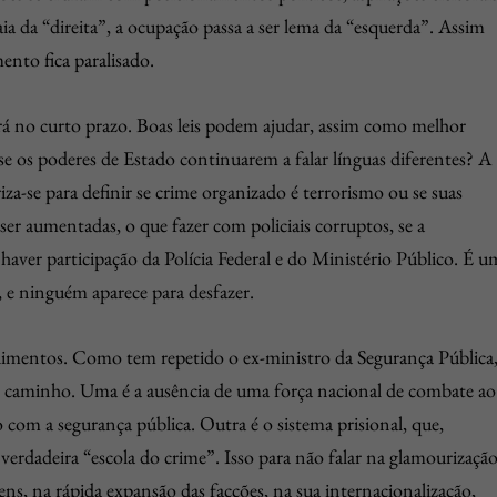
aia da “direita”, a ocupação passa a ser lema da “esquerda”. Assim
nto fica paralisado.
á no curto prazo. Boas leis podem ajudar, assim como melhor
se os poderes de Estado continuarem a falar línguas diferentes? A
iza-se para definir se crime organizado é terrorismo ou se suas
 ser aumentadas, o que fazer com policiais corruptos, se a
 haver participação da Polícia Federal e do Ministério Público. É u
l, e ninguém aparece para desfazer.
edimentos. Como tem repetido o ex-ministro da Segurança Pública
 caminho. Uma é a ausência de uma força nacional de combate ao
o com a segurança pública. Outra é o sistema prisional, que,
erdadeira “escola do crime”. Isso para não falar na glamourizaçã
ns, na rápida expansão das facções, na sua internacionalização,