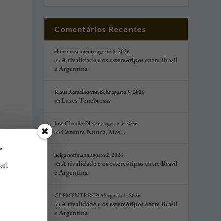
Comentários Recentes
elimar nascimento
agosto 6, 2026
A rivalidade e os estereótipos entre Brasil
on
e Argentina
Klaus Ramalho von Behr
agosto 5, 2026
Luzes Tenebrosas
on
José Claudio Oliv eira
agosto 5, 2026
Censura Nunca, Mas…
on
r
helga hoffmann
agosto 2, 2026
A rivalidade e os estereótipos entre Brasil
on
il.
e Argentina
e
CLEMENTE ROSAS
agosto 1, 2026
–
A rivalidade e os estereótipos entre Brasil
on
e Argentina