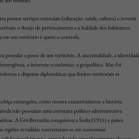
são aos rebeldes.
 prestar serviços essenciais (educação, saúde, cultura) e investir
ntivam o desejo de pertencimento e a lealdade dos habitantes.
a em um território é quem o controla.
a postular a posse de um território. A ancestralidade, a identidad
o homogênea, o interesse econômico, a geopolítica. Mas foi
lentas e disputas diplomáticas que limites territoriais se
 cobiça estrangeira, como mostra exaustivamente a história.
 ainda não possuíam uma estrutura político-administrativa
méricas. A Grã-Bretanha conquistou a Índia (1911) e países
das regiões invadidas converteram-se em economias
 subdesenvolvimento, agravado pelo empobrecimento de suas