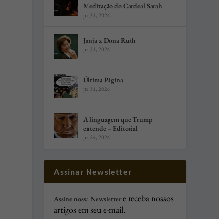
Meditação do Cardeal Sarah
jul 31, 2026
Janja x Dona Ruth
jul 31, 2026
Última Página
jul 31, 2026
A linguagem que Trump
entende – Editorial
jul 24, 2026
a
Assinar Newsletter
e receba nossos
Assine nossa Newsletter
artigos em seu e-mail.