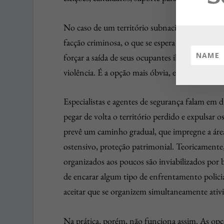
No caso de um território subnacional – uma r
facção criminosa, o que se espera que o Estado 
forçar a saída de seus ocupantes ilegais e devo
violência. É a opção mais óbvia, e a mais comp
Especialistas e agentes de segurança falam em 
pegar de volta o território perdido e expulsar o
prevê um caminho gradual, que impregne a área
ostensivo, proteção patrimonial. Teoricamente
organizados aos poucos são inviabilizados por 
de encarar algum tipo de enfrentamento polici
aceitar que se organizem simultaneamente ativ
Na prática, porém, não funciona assim. As opçõ