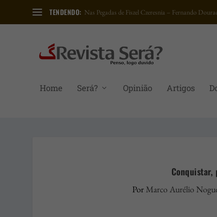
TENDENDO:
Nas Pegadas de Fiszel Czeresnia – Fernando Dourad
Home
Será?
Opinião
Artigos
D
Conquistar, 
Por
Marco Aurélio Nogue