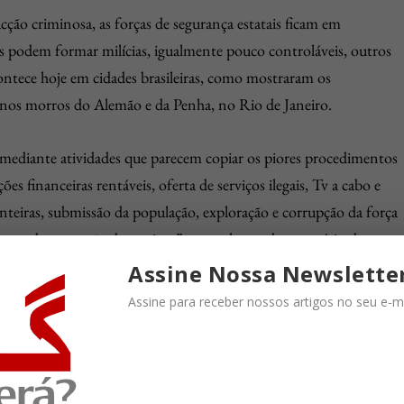
ção criminosa, as forças de segurança estatais ficam em
tes podem formar milícias, igualmente pouco controláveis, outros
ntece hoje em cidades brasileiras, como mostraram os
 nos morros do Alemão e da Penha, no Rio de Janeiro.
 mediante atividades que parecem copiar os piores procedimentos
ões financeiras rentáveis, oferta de serviços ilegais, Tv a cabo e
nteiras, submissão da população, exploração e corrupção da força
mas de prestação de serviços”, nas palavras do secretário de
Assine Nossa Newslette
Assine para receber nossos artigos no seu e-ma
e, sem que o verdadeiro “dono da terra” se desse conta, se
eiro arrecadado por suas atividades, as facções foram cooptando 
gadas da segurança e da justiça. Infiltraram-se em toda a política 
sorias ao Executivo.