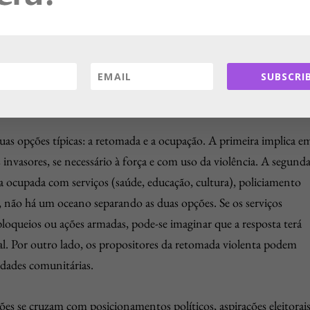
egião, um bairro, um morro, uma favela – ser apropriado por uma
faça? Que tente recuperá-lo, trazê-lo de volta ao seu controle,
SUBSCRIB
lver a área ocupado aos moradores. Preferencialmente, sem uso da
lexa. Como fazer isso?
duas opções típicas: a retomada e a ocupação. A primeira implica e
s invasores, se necessário à força e com uso da violência. A segund
 ocupada com serviços (saúde, educação, cultura), policiamento
, não há um oceano separando as duas opções. Se os serviços
bloqueios ou ações armadas, pode-se imaginar que a resposta terá
al. Por outro lado, os propositores da retomada violenta podem
idades comunitárias.
es se cruzam com posicionamentos políticos, aspirações eleitorais