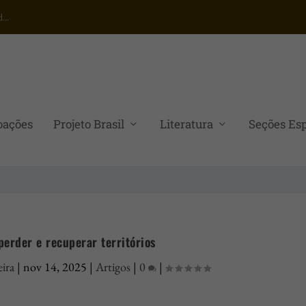
...
oações
Projeto Brasil
Literatura
Seções Esp
perder e recuperar territórios
ira
|
nov 14, 2025
|
Artigos
|
0
|