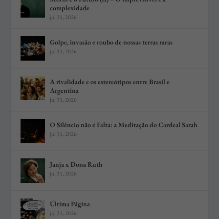
complexidade
jul 31, 2026
Golpe, invasão e roubo de nossas terras raras
jul 31, 2026
A rivalidade e os estereótipos entre Brasil e
Argentina
jul 31, 2026
O Silêncio não é Falta: a Meditação do Cardeal Sarah
jul 31, 2026
Janja x Dona Ruth
jul 31, 2026
Última Página
jul 31, 2026