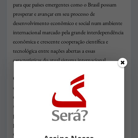
para que países emergentes como o Brasil possam
prosperar e avançar em seu processo de
desenvolvimento econômico e social num ambiente
internacional marcado pela grande interdependência
econômica e crescente cooperação científica e
tecnológica entre nações abertas a essas
características do atual sistema internacional.
O presente texto não pretende fazer um diagnóstico
dos problemas acumulados na área da política
externa e da diplomacia. O que se pretende,
sinteticamente, seria oferecer um conjunto de
propostas centradas numa política externa visando a
plena inserção do país na economia global, por meio
da integração regional e da abertura econômica geral.