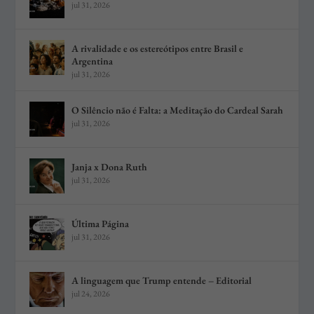
jul 31, 2026
A rivalidade e os estereótipos entre Brasil e
Argentina
jul 31, 2026
O Silêncio não é Falta: a Meditação do Cardeal Sarah
jul 31, 2026
Janja x Dona Ruth
jul 31, 2026
Última Página
jul 31, 2026
A linguagem que Trump entende – Editorial
jul 24, 2026