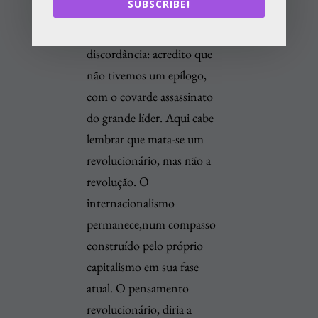
SUBSCRIBE!
1940, na história de lutas da
humanidade. Apenas uma
discordância: acredito que
não tivemos um epílogo,
com o covarde assassinato
do grande líder. Aqui cabe
lembrar que mata-se um
revolucionário, mas não a
revolução. O
internacionalismo
permanece,num compasso
construído pelo próprio
capitalismo em sua fase
atual. O pensamento
revolucionário, diria a