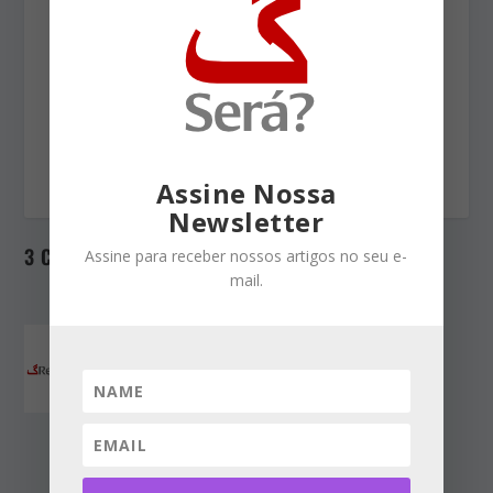
– Graduação em sociologia da UFPB, consultor em
Políticas Públicas Locais, diretor do Centro Josué de
Castro, ex-Secretário de Planejamento e
Desenvolvimento Social de Pernambuco
(1999/2005) É membro do Movimento Ética e
Democracia.
Assine Nossa
Newsletter
3 Comentários
Assine para receber nossos artigos no seu e-
mail.
LUIZ CRUZ LIMA
no agosto
21, 2015 a partir do 8:20 pm
Meu caro Arlindo,
Ótimo relato e análise do
lamentável fato histórico de