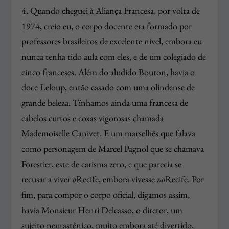
4. Quando cheguei à Aliança Francesa, por volta de
1974, creio eu, o corpo docente era formado por
professores brasileiros de excelente nível, embora eu
nunca tenha tido aula com eles, e de um colegiado de
cinco franceses. Além do aludido Bouton, havia o
doce Leloup, então casado com uma olindense de
grande beleza. Tínhamos ainda uma francesa de
cabelos curtos e coxas vigorosas chamada
Mademoiselle Canivet. E um marselhês que falava
como personagem de Marcel Pagnol que se chamava
Forestier, este de carisma zero, e que parecia se
recusar a viver
o
Recife, embora vivesse
no
Recife. Por
fim, para compor o corpo oficial, digamos assim,
havia Monsieur Henri Delcasso, o diretor, um
sujeito neurastênico, muito embora até divertido,