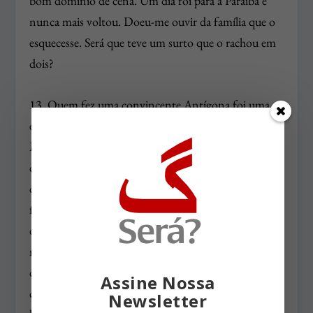
bom domínio de cena. Um dia foi para a Paraíba e
nunca mais voltou. Doeu-me ouvir da família que o
esquecesse. Será que teve um surto que o rachou em
dois?
13. Quem fez uma convincente Antígona foi uma
estudante de medicina chamada Hildegard Buhr.
Mais baixa do que alta, ela tinha a expressão
carregada de cansaço de quem já começava a dar os
célebres plantões. Sob os cabelos lisos, uma boca em
flor articulava bem as palavras e, de fato, dava para
discernir alguma coisa de eminentemente trágico
naquela moça que subiu à cena toda de preto. Foi
chocante, de qualquer sorte, saber que faleceu tão
Assine Nossa
cedo. Quanto a mim, fiz o Primeiro Guarda, o
Newsletter