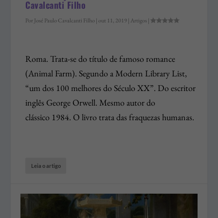
Cavalcanti Filho
Por
José Paulo Cavalcanti Filho
|
out 11, 2019
|
Artigos
|
Roma. Trata-se do título de famoso romance
(Animal Farm). Segundo a Modern Library List,
“um dos 100 melhores do Século XX”. Do escritor
inglês George Orwell. Mesmo autor do
clássico 1984. O livro trata das fraquezas humanas.
Leia o artigo