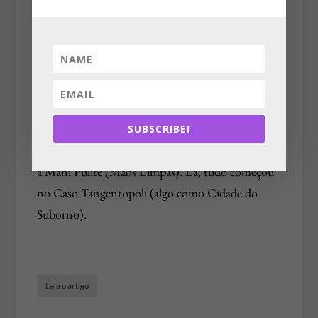
Eles venceram – José Paulo Cavalcanti Filho
Por
José Paulo Cavalcanti Filho
|
ago 23, 2019
|
Artigos
|
Essa lei do Abuso de Autoridade é a revanche das
elites. Para diminuir (ou evitar) os riscos de muita
gente boa ir morar numa penitenciária.
SUBSCRIBE!
Reproduzindo o que aconteceu na Itália, com
a Mani Pulite (Mãos Limpas). Lá, tudo começou
no Caso Tangentopoli (algo como Cidade do
Suborno).
Leia o artigo