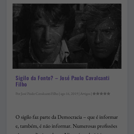
Sigilo da Fonte? – José Paulo Cavalcanti
Filho
Por
José Paulo Cavalcanti Filho
|
ago 16, 2019
|
Artigos
|
O sigilo faz parte da Democracia – que é informar
e, também, é não informar. Numerosas profissões