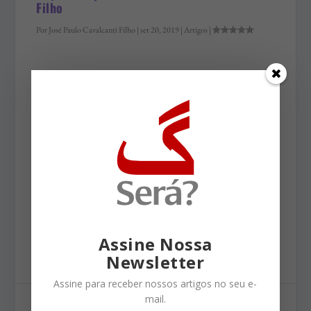
Filho
Por
José Paulo Cavalcanti Filho
|
set 20, 2019
|
Artigos
|
Tudo começou com o baiano Ruy Barbosa (de
Oliveira). Ministro da Justiça na República
nascente, por só uma semana, foi depois Ministro
da Fazenda (1889 a 1891). Sua gestão, marcada
pelo encilhamento e por forte apoio aos campeões
nacionais de então…
Assine Nossa
Newsletter
Leia o artigo
Assine para receber nossos artigos no seu e-
mail.