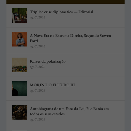
Tríplice crise diplomática — Editorial
ago 7, 2026
A Nova Era e a Extrema Direita, Segundo Steven
Forti
ago 7, 2026
Raízes da polarização
ago 7, 2026
MORIN E O FUTURO III
ago 7, 2026
Autobiografia de um Fora-da-Lei, 7: o Barão em
todos os seus estados
ago 7, 2026