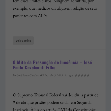
têm esses limites claros. Ninguém admitiria, por
exemplo, que médicos divulgassem relação de seus
pacientes com AIDs.
Leia o artigo
O Mito da Presunção de Inocência – José
Paulo Cavalcanti Filho
Por
José Paulo Cavalcanti Filho
|
abr 5, 2019
|
Artigos
|
O Supremo Tribunal Federal vai decidir, a partir de
9 de abril, se prisões podem se dar em Segunda
Instância. À luz do art. 5º, LVII da Constituição: