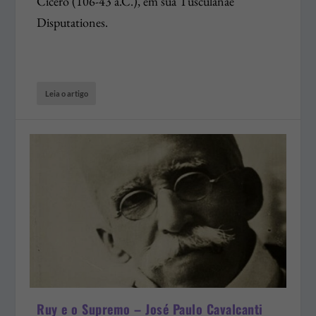
Cícero (106-43 a.C.), em sua Tusculanae
Disputationes.
Leia o artigo
Ruy e o Supremo – José Paulo Cavalcanti