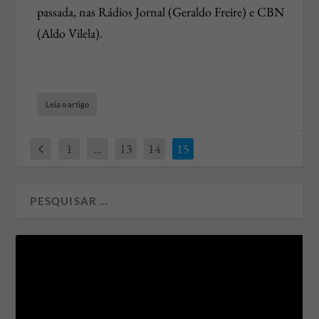
passada, nas Rádios Jornal (Geraldo Freire) e CBN
(Aldo Vilela).
Leia o artigo
1
…
13
14
15