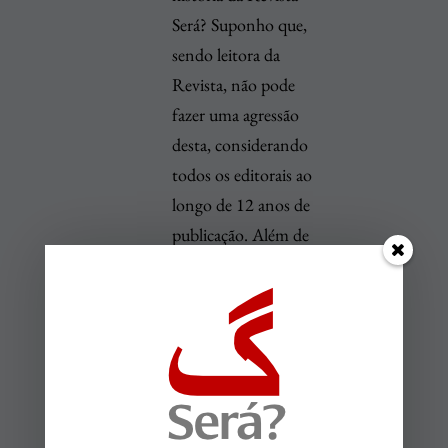
Será? Suponho que,
sendo leitora da
Revista, não pode
fazer uma agressão
desta, considerando
todos os editorais ao
longo de 12 anos de
publicação. Além de
injusta, sua
afirmação indica que
a senhora considera
que o Brasil só tem
duas tendências
políticas – Lula e a
extrema direita – e