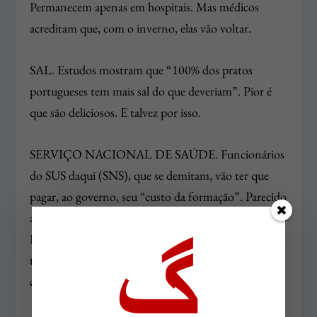
Permanecem apenas em hospitais. Mas médicos
acreditam que, com o inverno, elas vão voltar.
SAL. Estudos mostram que “100% dos pratos
portugueses tem mais sal do que deveriam”. Pior é
que são deliciosos. E talvez por isso.
SERVIÇO NACIONAL DE SAÚDE. Funcionários
do SUS daqui (SNS), que se demitam, vão ter que
pagar, ao governo, seu “custo da formação”. Parecido
ao que se dá, no futebol, com o “Clube Formador”.
Recebem um salário de miséria e, ao sair, ainda vão
ter que pagar a seu empregador. No Brasil, seria
considerado trabalho escravo.