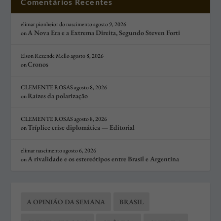
Comentários Recentes
elimar pionheior do nascimento
agosto 9, 2026
A Nova Era e a Extrema Direita, Segundo Steven Forti
on
Elson Rezende Mello
agosto 8, 2026
Cronos
on
CLEMENTE ROSAS
agosto 8, 2026
Raízes da polarização
on
CLEMENTE ROSAS
agosto 8, 2026
Tríplice crise diplomática — Editorial
on
elimar nascimento
agosto 6, 2026
A rivalidade e os estereótipos entre Brasil e Argentina
on
A OPINIÃO DA SEMANA
BRASIL