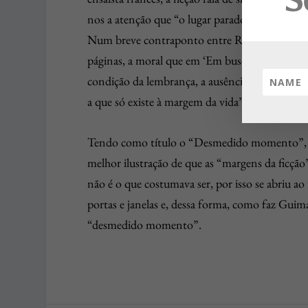
nos a atenção que “o lugar paradoxal da ficção”
Num breve contraponto entre Rosa e Proust,
páginas, a moral que em ‘Em busca do tempo pe
condição da lembrança, a ausência de amor é o 
a que só existe à margem da vida”.
Tendo como título o “Desmedido momento”, o e
melhor ilustração de que as “margens da ficção
não é o que costumava ser, por isso se abriu ao
portas e janelas e, dessa forma, como faz Guima
“desmedido momento”.