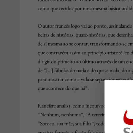
como que tecidos por uma mesma básica urdidur
O autor francês logo vai ao ponto, assinalando 
beiras de histórias, quase-histórias, que desen
de si mesma ao se contar, transformando-se em
que contravém assim ao princípio aristotélico
dirigir do primeiro ao último através de um en
de “[…] fábulas do nada e do quase nada, do 
para mostrar como a vida se separa imperceptív
que acontece do que há”.
Rancière analisa, como inequívoco e harmoni
“Nenhum, nenhuma”, “A terceira margem do ri
“Soroco, sua mãe, sua filha”, todos “contos c
ensaísta francês, a ficção fala de si mesma. Mo