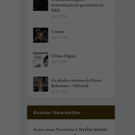
demonização do presidente da
FIFA
ago 7, 2026
Cronos
ago 7, 2026
Última Página
ago 7, 2026
l
Os aliados externos de Flávio
Bolsonaro – Editorial
jul 31, 2026
Assinar Newsletter
e receba nossos
Assine nossa Newsletter