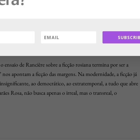
 é “o lugar sem história onde as histórias podem desabrochar”.
 observa que o conto “’Nenhum, nenhuma’ resume, em algumas
rdido’ se estende por sete volumes: tão só o esquecimento é a
lugar onde desabrocham as histórias de amor; e a vida verdadeira 
SUBSCRIB
nsaio de Rancière sobre a ficção rosiana termina por ser a
” nos apontam a ficção das margens. Na modernidade, a ficção já
 insignificante, ao democrático, ao extratemporal, a tudo que abre
rães Rosa, não busca apenas o irreal, mas o transreal, o