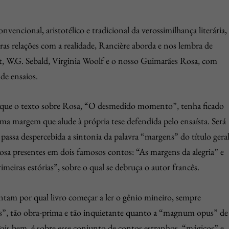
nvencional, aristotélico e tradicional da verossimilhança literária,
as relações com a realidade, Rancière aborda e nos lembra de
t, W.G. Sebald, Virginia Woolf e o nosso Guimarães Rosa, com
de ensaios.
l que o texto sobre Rosa, “O desmedido momento”, tenha ficado
a margem que alude à própria tese defendida pelo ensaísta. Será
passa despercebida a sintonia da palavra “margens” do título gera
sa presentes em dois famosos contos: “As margens da alegria” e
meiras estórias”, sobre o qual se debruça o autor francês.
am por qual livro começar a ler o gênio mineiro, sempre
as”, tão obra-prima e tão inquietante quanto a “magnum opus” de
ois bem, é sobre esse conjunto de contos estranhos, “mágicos” e