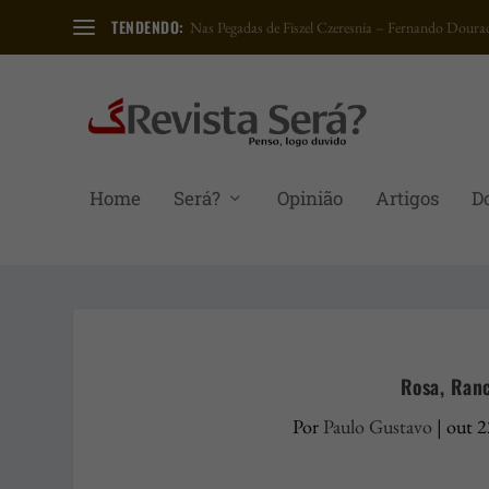
TENDENDO:
Nas Pegadas de Fiszel Czeresnia – Fernando Dourad
Home
Será?
Opinião
Artigos
D
Rosa, Ranc
Por
Paulo Gustavo
|
out 2