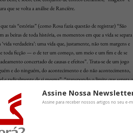
a que se volta a análise de Rancière.
que tais “estórias” (como Rosa fazia questão de registrar) “São
ham as beiras de toda história, os momentos em que a vida se separa
 ‘vida verdadeira’: uma vida que, justamente, não tem margens e
 de toda ficção — o de ter um começo, um meio e um fim e de se
cadeamento concertado de causas e efeitos”. Trata-se de um jogo
alguém e do ninguém, do acontecimento e do não acontecimento,
el e radicalmente de si mesma”, “transpondo o limite que separa 
Assine Nossa Newslette
Assine para receber nossos artigos no seu e-ma
oso conjunto, os contos “Famigerado”, “Os irmãos Dagobé”,
o”, “Nada e a nossa condição”, “Sequência”, “Substância”,
ríticos” (como os chamava Rosa), nos quais, para dizermos como o
stra-nos inter-relações temáticas e formais do subtexto, chamando-