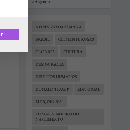
e Argentina
A OPINIÃO DA SEMANA
é
E!
BRASIL
CLEMENTE ROSAS
CRÔNICA
CULTURA
DEMOCRACIA
DIREITOS HUMANOS
DONALD TRUMP
EDITORIAL
ELEIÇÕES 2026
ELIMAR PINHEIRO DO
NASCIMENTO