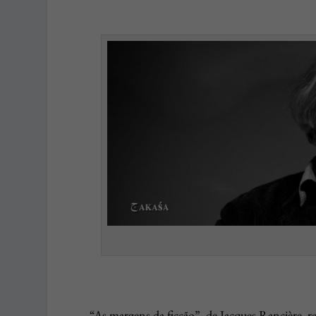
“As margens da ficção”, de Jacques Rancière, 