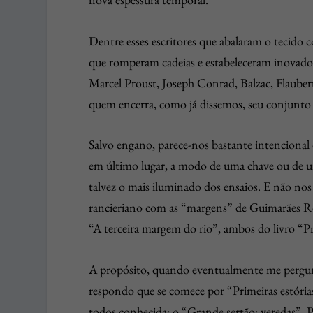
Dentre esses escritores que abalaram o tecido co
que romperam cadeias e estabeleceram inovador
Marcel Proust, Joseph Conrad, Balzac, Flauber
quem encerra, como já dissemos, seu conjunto 
Salvo engano, parece-nos bastante intenciona
em último lugar, a modo de uma chave ou de um
talvez o mais iluminado dos ensaios. E não nos 
rancieriano com as “margens” de Guimarães Ro
“A terceira margem do rio”, ambos do livro “Pri
A propósito, quando eventualmente me pergunt
respondo que se comece por “Primeiras estóri
todos conhecida: o “Grande sertão: veredas”. P