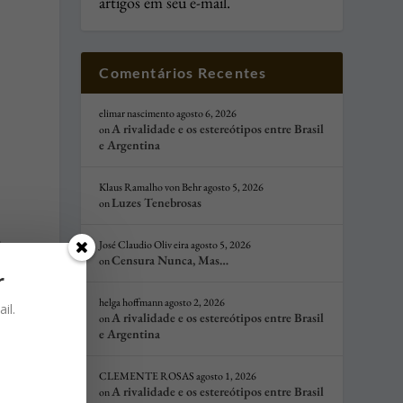
artigos em seu e-mail.
Comentários Recentes
elimar nascimento
agosto 6, 2026
A rivalidade e os estereótipos entre Brasil
on
e Argentina
Klaus Ramalho von Behr
agosto 5, 2026
Luzes Tenebrosas
on
o
José Claudio Oliv eira
agosto 5, 2026
Censura Nunca, Mas…
on
r
helga hoffmann
agosto 2, 2026
il.
A rivalidade e os estereótipos entre Brasil
on
e Argentina
CLEMENTE ROSAS
agosto 1, 2026
A rivalidade e os estereótipos entre Brasil
on