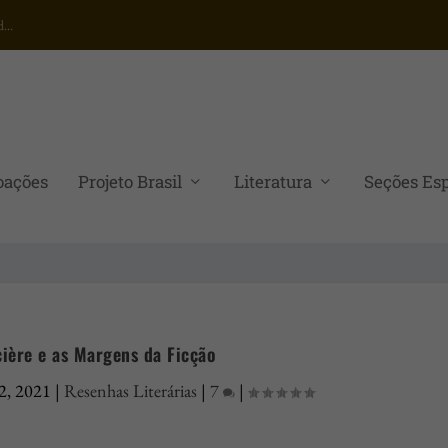
...
oações
Projeto Brasil
Literatura
Seções Esp
ière e as Margens da Ficção
2, 2021
|
Resenhas Literárias
|
7
|