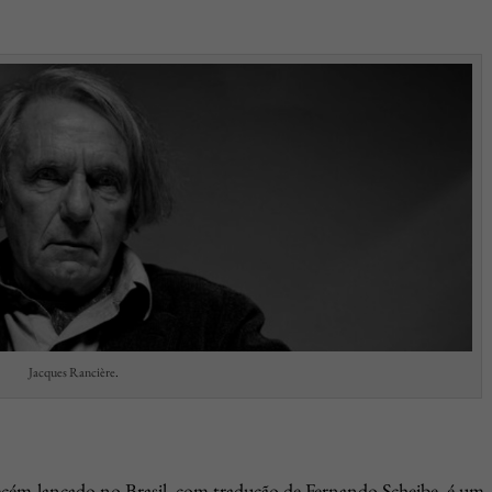
Jacques Rancière
.
recém-lançado no Brasil, com tradução de Fernando Scheibe, é um