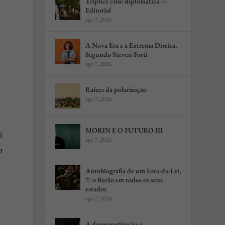
Tríplice crise diplomática —
Editorial
ago 7, 2026
A Nova Era e a Extrema Direita,
Segundo Steven Forti
ago 7, 2026
Raízes da polarização
ago 7, 2026
MORIN E O FUTURO III
i
ago 7, 2026
o
Autobiografia de um Fora-da-Lei,
7: o Barão em todos os seus
estados
,
ago 7, 2026
A desmonetização e