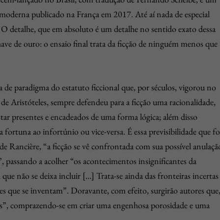
 moderna publicado na França em 2017. Até aí nada de especial
s. O detalhe, que em absoluto é um detalhe no sentido exato dessa
ave de ouro: o ensaio final trata da ficção de ninguém menos que
 de paradigma do estatuto ficcional que, por séculos, vigorou no
de Aristóteles, sempre defendeu para a ficção uma racionalidade,
tar presentes e encadeados de uma forma lógica; além disso
fortuna ao infortúnio ou vice-versa. É essa previsibilidade que fo
e Rancière, “a ficção se vê confrontada com sua possível anulaçã
e”, passando a acolher “os acontecimentos insignificantes da
 que não se deixa incluir […] Trata-se ainda das fronteiras incertas
es que se inventam”. Doravante, com efeito, surgirão autores que
gens”, comprazendo-se em criar uma engenhosa porosidade e uma