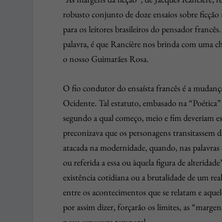
robusto conjunto de doze ensaios sobre ficção
para os leitores brasileiros do pensador francê
palavra, é que Rancière nos brinda com uma ch
o nosso Guimarães Rosa.
O fio condutor do ensaísta francês é a mudança
Ocidente. Tal estatuto, embasado na “Poética” 
segundo a qual começo, meio e fim deveriam es
preconizava que os personagens transitassem da 
atacada na modernidade, quando, nas palavras d
ou referida a essa ou àquela figura de alteridad
existência cotidiana ou a brutalidade de um real
entre os acontecimentos que se relatam e aquel
por assim dizer, forçarão os limites, as “mar
nova espessura temporal.