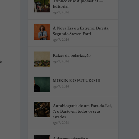
Tríplice crise diplomática —
Editorial
ago 7, 2026
A Nova Era e a Extrema Direita,
Segundo Steven Forti
ago 7, 2026
Raízes da polarização
e
ago 7, 2026
MORIN E O FUTURO III
ago 7, 2026
Autobiografia de um Fora-da-Lei,
7: o Barão em todos os seus
estados
ago 7, 2026
A desmonetização e