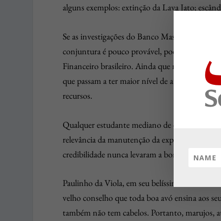
alguns exemplos: extinção da Lava Jato; escân
Se as investigações do Banco Master forem mes
conjuntura é pouco provável, poderá ser reve
Financeiro brasileiro. Ainda que não seja inves
que passam a ter maior nível de atenção e recei
recursos.
Qualquer estudante mediano de economia, ainda 
relevância da manutenção da expectativa e da 
credibilidade nunca levaram a bom porto qualq
Paulinho da Viola, em seu belíssimo samba Ti
velho conselho que toda boa avó ensina aos se
também não tem cabelos. Portanto, marujos, at