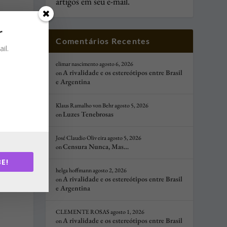
artigos em seu e-mail.
r
Comentários Recentes
il.
elimar nascimento
agosto 6, 2026
,
A rivalidade e os estereótipos entre Brasil
on
e Argentina
Klaus Ramalho von Behr
agosto 5, 2026
Luzes Tenebrosas
on
José Claudio Oliv eira
agosto 5, 2026
Censura Nunca, Mas…
on
E!
helga hoffmann
agosto 2, 2026
A rivalidade e os estereótipos entre Brasil
on
e Argentina
CLEMENTE ROSAS
agosto 1, 2026
A rivalidade e os estereótipos entre Brasil
on