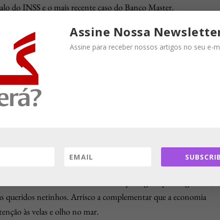
dalo do INSS e o mais recente caso do Banco Master.
Assine Nossa Newslette
mo levadas a bom termo e com efetividade, o que na atual
Assine para receber nossos artigos no seu e-ma
lado um esquema de corrupção sem precedentes no Sistema
tigado, é natural presumir a insegurança dos investidores no Brasil
o, com reflexo na baixa confiança em investir nesse país seus
no início do curso, aprende, ou deveria já ter aprendido, a
confiança em bom patamar. Horizonte nebuloso e falta de
uer nação.
SUBSCRIB
moneiro canta “
o mar não tem cabelos que a gente possa agarrar
”,
us queridos netinhos. Arrisco a complementar que a economia
enção às velas e olho no mar.