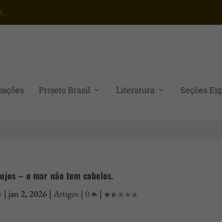
...
oações
Projeto Brasil
Literatura
Seções Esp
ujos – o mar não tem cabelos.
y
|
jan 2, 2026
|
Artigos
|
0
|