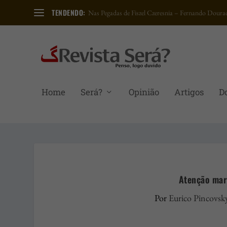
TENDENDO:
Nas Pegadas de Fiszel Czeresnia – Fernando Dourad
Home
Será?
Opinião
Artigos
D
Atenção mar
Por
Eurico Pincovsk