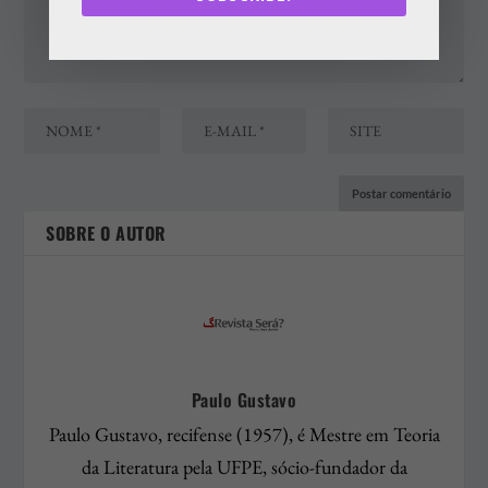
SOBRE O AUTOR
Paulo Gustavo
Paulo Gustavo, recifense (1957), é Mestre em Teoria
da Literatura pela UFPE, sócio-fundador da