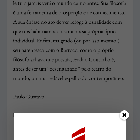
leitura jamais verá o mundo como antes. Sua filosofia
é uma ferramenta de prospecção e de conhecimento.
A sua ênfase no ato de ver refoge à banalidade com
que nos habituamos a usar a nossa própria óptica
individual. Enfim, malgrado (ou por isso mesmo!)
seu parentesco com o Barroco, como o próprio
filósofo achava que possuía, Evaldo Coutinho é,
antes de ser um “desenganado” pelo teatro do
mundo, um inarredável espelho do contemporâneo.
Paulo Gustavo
https://pt.wikipedia.org/wiki/Evaldo_Coutinho